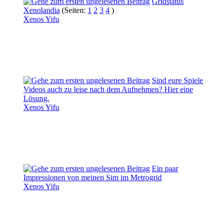
Gridstatus
Xenolandia
(Seiten:
1
2
3
4
)
Xenos Yifu
Sind eure Spiele
Videos auch zu leise nach dem Aufnehmen? Hier eine
Lösung.
Xenos Yifu
Ein paar
Impressionen von meinen Sim im Metrogrid
Xenos Yifu