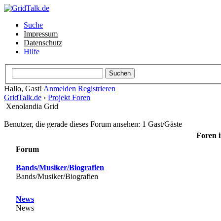
Suche
Impressum
Datenschutz
Hilfe
Hallo, Gast!
Anmelden
Registrieren
GridTalk.de
›
Projekt Foren
Xenolandia Grid
Benutzer, die gerade dieses Forum ansehen: 1 Gast/Gäste
Foren i
Forum
Bands/Musiker/Biografien
Bands/Musiker/Biografien
News
News