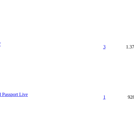
f
3
1.3
 Passport Live
1
92