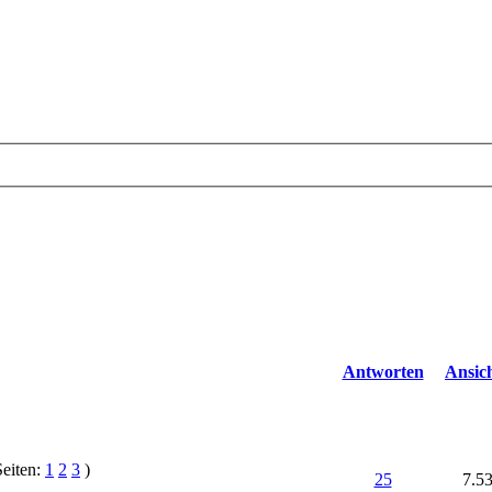
Antworten
Ansic
Seiten:
1
2
3
)
25
7.5