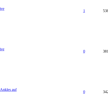
ive
1
53
ive
0
38
 Ankles auf
0
34