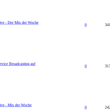
ive - Der Mix der Woche
0
34
ervice Broadcasting auf
0
31
ive - Mix der Woche
0
24