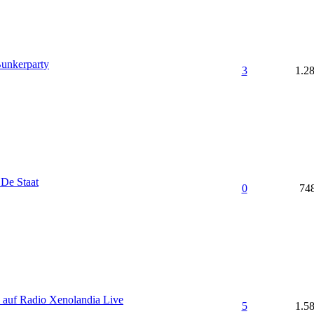
Bunkerparty
3
1.2
 De Staat
0
74
 auf Radio Xenolandia Live
5
1.5