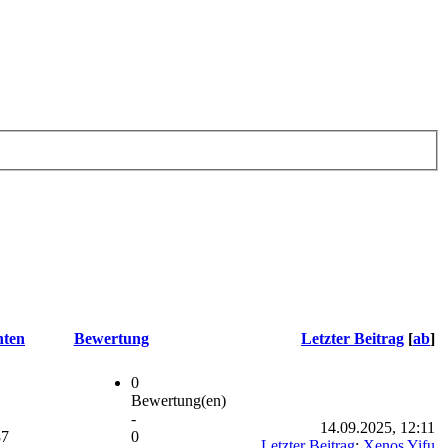
hten
Bewertung
Letzter Beitrag
[
ab
]
0
Bewertung(en)
-
14.09.2025, 12:11
37
0
Letzter Beitrag
:
Xenos Yifu