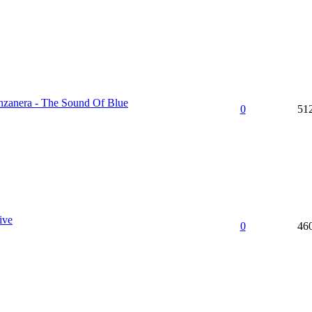
nzanera - The Sound Of Blue
0
51
ive
0
46