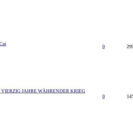
Cat
0
29
S VIERZIG JAHRE WÄHRENDER KRIEG
0
14