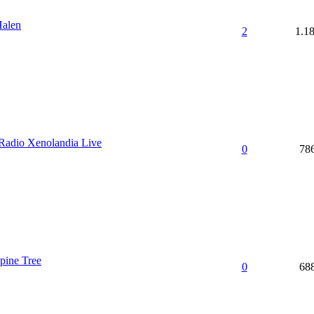
Halen
2
1.1
 Radio Xenolandia Live
0
78
pine Tree
0
68