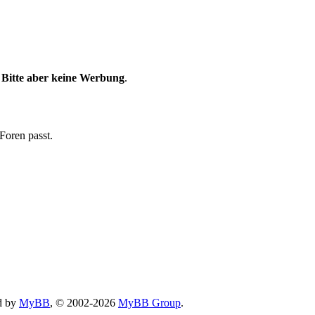
.
Bitte aber keine Werbung
.
Foren passt.
d by
MyBB
, © 2002-2026
MyBB Group
.