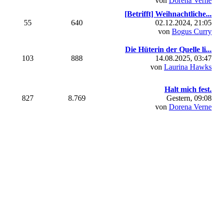
von
Dorena Verne
[Betrifft] Weihnachtliche...
55
640
02.12.2024, 21:05
von
Bogus Curry
Die Hüterin der Quelle li...
103
888
14.08.2025, 03:47
von
Laurina Hawks
Halt mich fest.
827
8.769
Gestern
, 09:08
von
Dorena Verne