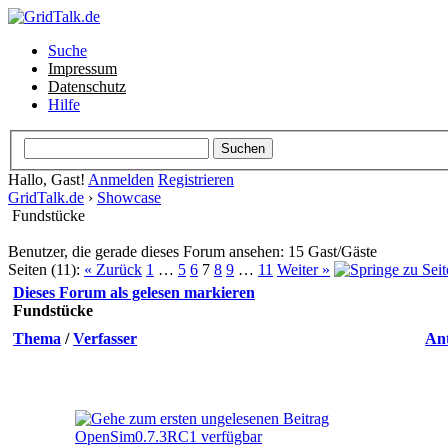
Suche
Impressum
Datenschutz
Hilfe
Hallo, Gast!
Anmelden
Registrieren
GridTalk.de
›
Showcase
Fundstücke
Benutzer, die gerade dieses Forum ansehen: 15 Gast/Gäste
Seiten (11):
« Zurück
1
…
5
6
7
8
9
…
11
Weiter »
Dieses Forum als gelesen markieren
Fundstücke
Thema
/
Verfasser
An
OpenSim0.7.3RC1 verfügbar