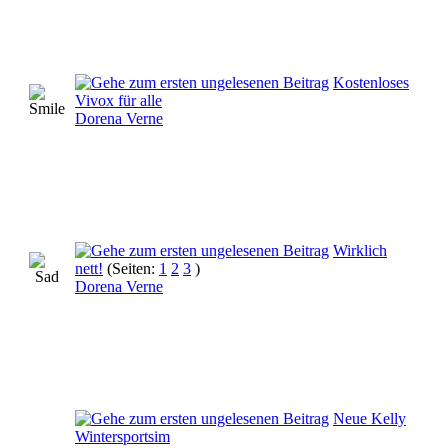
Kostenloses
Vivox für alle
Dorena Verne
Wirklich
nett!
(Seiten:
1
2
3
)
Dorena Verne
Neue Kelly
Wintersportsim