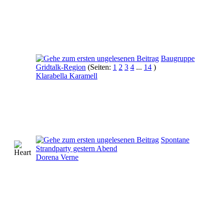
Baugruppe
Gridtalk-Region
(Seiten:
1
2
3
4
...
14
)
Klarabella Karamell
Spontane
Strandparty gestern Abend
Dorena Verne