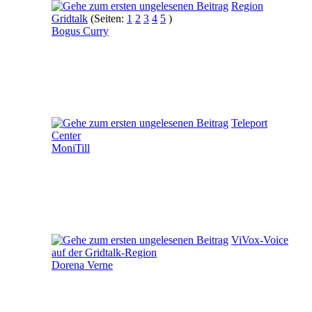
Region
Gridtalk
(Seiten:
1
2
3
4
5
)
Bogus Curry
Teleport
Center
MoniTill
ViVox-Voice
auf der Gridtalk-Region
Dorena Verne