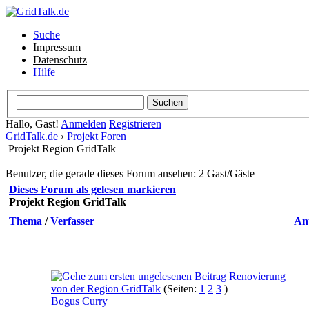
Suche
Impressum
Datenschutz
Hilfe
Hallo, Gast!
Anmelden
Registrieren
GridTalk.de
›
Projekt Foren
Projekt Region GridTalk
Benutzer, die gerade dieses Forum ansehen: 2 Gast/Gäste
Dieses Forum als gelesen markieren
Projekt Region GridTalk
Thema
/
Verfasser
An
Renovierung
von der Region GridTalk
(Seiten:
1
2
3
)
Bogus Curry