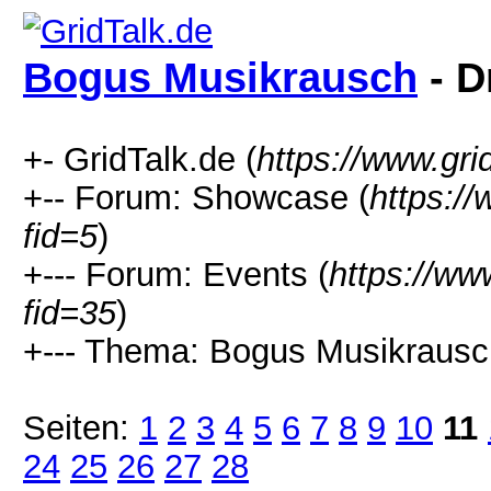
Bogus Musikrausch
- D
+- GridTalk.de (
https://www.gri
+-- Forum: Showcase (
https:/
fid=5
)
+--- Forum: Events (
https://ww
fid=35
)
+--- Thema: Bogus Musikrausc
Seiten:
1
2
3
4
5
6
7
8
9
10
11
24
25
26
27
28