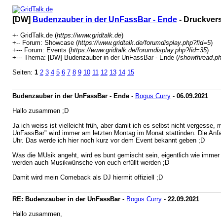
[DW]
Budenzauber in der UnFassBar - Ende
- Druckver
+- GridTalk.de (
https://www.gridtalk.de
)
+-- Forum: Showcase (
https://www.gridtalk.de/forumdisplay.php?fid=5
)
+--- Forum: Events (
https://www.gridtalk.de/forumdisplay.php?fid=35
)
+--- Thema: [DW] Budenzauber in der UnFassBar - Ende (
/showthread.p
Seiten:
1
2
3
4
5
6
7
8
9
10
11
12
13
14
15
Budenzauber in der UnFassBar - Ende
-
Bogus Curry
-
06.09.2021
Hallo zusammen ;D
Ja ich weiss ist vielleicht früh, aber damit ich es selbst nicht verges
UnFassBar" wird immer am letzten Montag im Monat stattinden. Die Anfan
Uhr. Das werde ich hier noch kurz vor dem Event bekannt geben ;D
Was die MUsik angeht, wird es bunt gemischt sein, eigentlich wie immer
werden auch Musikwünsche von euch erfüllt werden ;D
Damit wird mein Comeback als DJ hiermit offiziell ;D
RE: Budenzauber in der UnFassBar
-
Bogus Curry
-
22.09.2021
Hallo zusammen,