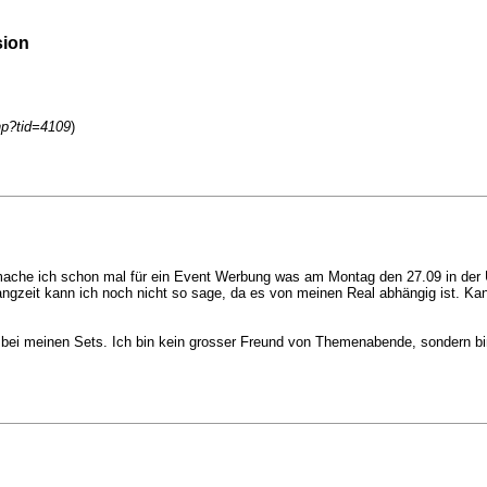
sion
hp?tid=4109
)
se, mache ich schon mal für ein Event Werbung was am Montag den 27.09 in der
gzeit kann ich noch nicht so sage, da es von meinen Real abhängig ist. Kann 
 bei meinen Sets. Ich bin kein grosser Freund von Themenabende, sondern bin