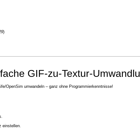
29
)
nfache GIF-zu-Textur-Umwandlu
d Life/OpenSim umwandeln – ganz ohne Programmierkenntnisse!
s.
einstellen.