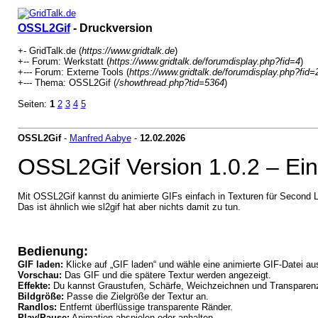
OSSL2Gif
- Druckversion
+- GridTalk.de (
https://www.gridtalk.de
)
+-- Forum: Werkstatt (
https://www.gridtalk.de/forumdisplay.php?fid=4
)
+--- Forum: Externe Tools (
https://www.gridtalk.de/forumdisplay.php?fid=
+--- Thema: OSSL2Gif (
/showthread.php?tid=5364
)
Seiten:
1
2
3
4
5
OSSL2Gif
-
Manfred Aabye
-
12.02.2026
OSSL2Gif Version 1.0.2 – Ei
Mit OSSL2Gif kannst du animierte GIFs einfach in Texturen für Secon
Das ist ähnlich wie sl2gif hat aber nichts damit zu tun.
Bedienung:​
GIF laden:
Klicke auf „GIF laden“ und wähle eine animierte GIF-Datei au
Vorschau:
Das GIF und die spätere Textur werden angezeigt.
Effekte:
Du kannst Graustufen, Schärfe, Weichzeichnen und Transparenz 
Bildgröße:
Passe die Zielgröße der Textur an.
Randlos:
Entfernt überflüssige transparente Ränder.
Play/Pause:
Animation abspielen oder anhalten.