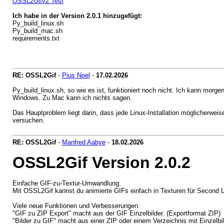
OSSL2Gifv2 Test
Ich habe in der Version 2.0.1 hinzugefügt:
Py_build_linux.sh
Py_build_mac.sh
requirements.txt
RE: OSSL2Gif
-
Pius Noel
-
17.02.2026
Py_build_linux.sh, so wie es ist, funktioniert noch nicht. Ich kann morg
Windows. Zu Mac kann ich nichts sagen.
Das Hauptproblem liegt darin, dass jede Linux-Installation möglicherwe
versuchen.
RE: OSSL2Gif
-
Manfred Aabye
-
18.02.2026
OSSL2Gif Version 2.0.2
Einfache GIF-zu-Textur-Umwandlung.
Mit OSSL2Gif kannst du animierte GIFs einfach in Texturen für Second
Viele neue Funktionen und Verbesserungen:
"GIF zu ZIP Export" macht aus der GIF Einzelbilder. (Exportformat ZIP)
"Bilder zu GIF" macht aus einer ZIP oder einem Verzeichnis mit Einzelbil