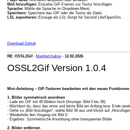
Bild hinzufügen:
Einzelne GIF-Frames zur Textur hinzufügen.
Sprache:
Wähle die Sprache im Dropdown-Menü.
Speichern:
Speichere das GIF oder die Textur als Datei.
LSL exportieren:
Erzeuge ein LSL-Skript für Second Life/OpenSim.
Download Github
RE: OSSL2Gif
-
Manfred Aabye
-
12.02.2026
OSSL2Gif Version 1.0.4
Mini-Anleitung – GIF-Texturen bearbeiten mit den neuen Funktionen
1. Bilder symmetrisch anordnen
- Lade ein GIF mit 40 Bildern hoch (Anzeige: Bild 0 bis 39).
- Möchtest du, dass das erste und letzte Bild am Anfang bzw. Ende wieder
- Gehe zu „Bild hinzufügen“, wähle Bild 39 aus und klicke auf „Hinzufügen
- Wiederhole den Vorgang mit Bild 0.
- Ergebnis: Symmetrische Anordnung ohne transparente Bilder.
2. Bilder entfernen