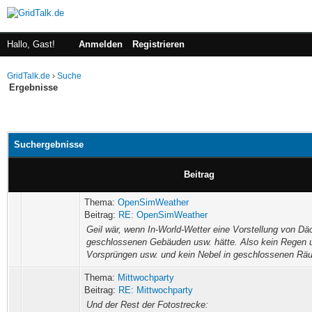
Hallo, Gast!
Anmelden
Registrieren
GridTalk.de
›
Suche
Ergebnisse
Suchergebnisse
Beitrag
Thema:
OpenSimWeather
Beitrag:
RE: OpenSimWeather
Geil wär, wenn In-World-Wetter eine Vorstellung von Dä
geschlossenen Gebäuden usw. hätte. Also kein Regen u
Vorsprüngen usw. und kein Nebel in geschlossenen Rä
Thema:
Mittwochparty
Beitrag:
RE: Mittwochparty
Und der Rest der Fotostrecke: