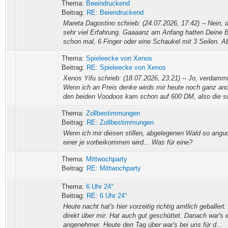
Thema:
Beeindruckend
Beitrag:
RE: Beiendruckend
Mareta Dagostino schrieb: (24.07.2026, 17:42) -- Nein, 
sehr viel Erfahrung. Gaaaanz am Anfang hatten Deine B
schon mal, 6 Finger oder eine Schaukel mit 3 Seilen. Ab
Thema:
Spieleecke von Xenos
Beitrag:
RE: Spieleecke von Xenos
Xenos Yifu schrieb: (18.07.2026, 23:21) -- Jo, verdammt 
Wenn ich an Preis denke wirds mir heute noch ganz and
den beiden Voodoos kam schon auf 600 DM, also die sc
Thema:
Zollbestimmungen
Beitrag:
RE: Zollbestimmungen
Wenn ich mir diesen stillen, abgelegenen Wald so ang
einer je vorbeikommen wird... Was für eine?
Thema:
Mittwochparty
Beitrag:
RE: Mittwochparty
Thema:
6 Uhr 24°
Beitrag:
RE: 6 Uhr 24°
Heute nacht hat's hier vorzeitig richtig amtlich geballert
direkt über mir. Hat auch gut geschüttet. Danach war's
angenehmer. Heute den Tag über war's bei uns für d...