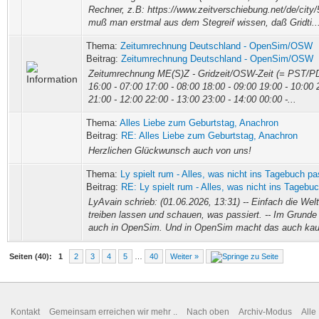
Rechner, z.B: https://www.zeitverschiebung.net/de/city/
muß man erstmal aus dem Stegreif wissen, daß Gridti..
Thema:
Zeitumrechnung Deutschland - OpenSim/OSW
Beitrag:
Zeitumrechnung Deutschland - OpenSim/OSW
Zeitumrechnung ME(S)Z - Gridzeit/OSW-Zeit (= PST/PD
16:00 - 07:00 17:00 - 08:00 18:00 - 09:00 19:00 - 10:00 
21:00 - 12:00 22:00 - 13:00 23:00 - 14:00 00:00 -...
Thema:
Alles Liebe zum Geburtstag, Anachron
Beitrag:
RE: Alles Liebe zum Geburtstag, Anachron
Herzlichen Glückwunsch auch von uns!
Thema:
Ly spielt rum - Alles, was nicht ins Tagebuch pa
Beitrag:
RE: Ly spielt rum - Alles, was nicht ins Tagebuc
LyAvain schrieb: (01.06.2026, 13:31) -- Einfach die Wel
treiben lassen und schauen, was passiert. -- Im Grund
auch in OpenSim. Und in OpenSim macht das auch kaum
Seiten (40):
1
2
3
4
5
…
40
Weiter »
Kontakt
Gemeinsam erreichen wir mehr ..
Nach oben
Archiv-Modus
Alle