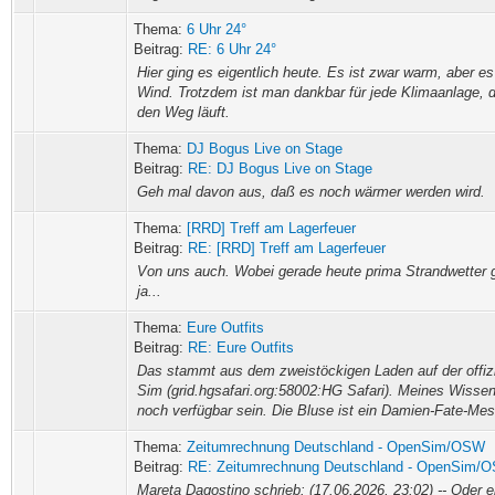
Thema:
6 Uhr 24°
Beitrag:
RE: 6 Uhr 24°
Hier ging es eigentlich heute. Es ist zwar warm, aber e
Wind. Trotzdem ist man dankbar für jede Klimaanlage, 
den Weg läuft.
Thema:
DJ Bogus Live on Stage
Beitrag:
RE: DJ Bogus Live on Stage
Geh mal davon aus, daß es noch wärmer werden wird.
Thema:
[RRD] Treff am Lagerfeuer
Beitrag:
RE: [RRD] Treff am Lagerfeuer
Von uns auch. Wobei gerade heute prima Strandwetter
ja...
Thema:
Eure Outfits
Beitrag:
RE: Eure Outfits
Das stammt aus dem zweistöckigen Laden auf der offizi
Sim (grid.hgsafari.org:58002:HG Safari). Meines Wisse
noch verfügbar sein. Die Bluse ist ein Damien-Fate-Mes
Thema:
Zeitumrechnung Deutschland - OpenSim/OSW
Beitrag:
RE: Zeitumrechnung Deutschland - OpenSim/
Mareta Dagostino schrieb: (17.06.2026, 23:02) -- Oder e