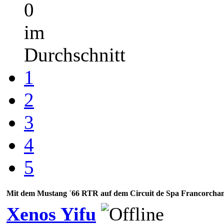
0
im
Durchschnitt
1
2
3
4
5
Mit dem Mustang ´66 RTR auf dem Circuit de Spa Francorch
Xenos Yifu