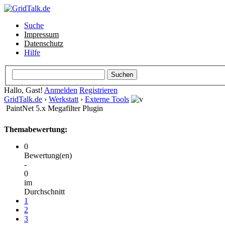
Suche
Impressum
Datenschutz
Hilfe
Hallo, Gast!
Anmelden
Registrieren
GridTalk.de
›
Werkstatt
›
Externe Tools
PaintNet 5.x Megafilter Plugin
Themabewertung:
0
Bewertung(en)
-
0
im
Durchschnitt
1
2
3