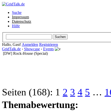
Suche
Impressum
Datenschutz
Hilfe
Hallo, Gast!
Anmelden
Registrieren
GridTalk.de
›
Showcase
›
Events
[DW] Rock-House (Special)
Seiten (168):
1
2
3
4
5
…
1
Themabewertung: