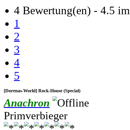
4 Bewertung(en) - 4.5 im
1
2
3
4
5
[Dorenas-World] Rock-House (Special)
Anachron
Primverbieger