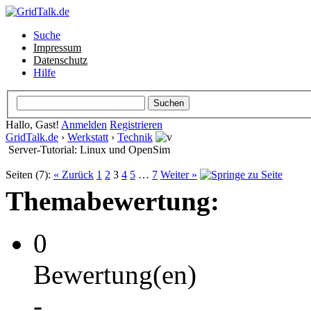
Suche
Impressum
Datenschutz
Hilfe
Hallo, Gast!
Anmelden
Registrieren
GridTalk.de
›
Werkstatt
›
Technik
Server-Tutorial: Linux und OpenSim
Seiten (7):
« Zurück
1
2
3
4
5
…
7
Weiter »
Themabewertung:
0
Bewertung(en)
-