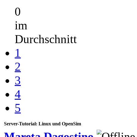
0
im
Durchschnitt
1
2
3
4
5
Server-Tutorial: Linux und OpenSim
Mareta Dagostino