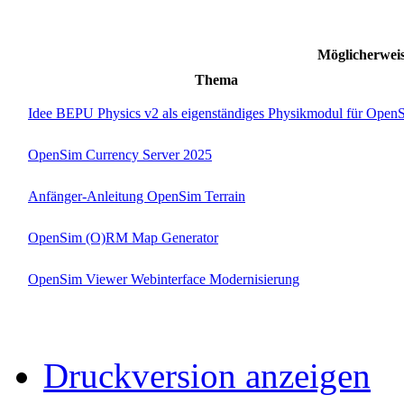
Möglicherwe
Thema
Idee BEPU Physics v2 als eigenständiges Physikmodul für Open
OpenSim Currency Server 2025
Anfänger-Anleitung OpenSim Terrain
OpenSim (O)RM Map Generator
OpenSim Viewer Webinterface Modernisierung
Druckversion anzeigen