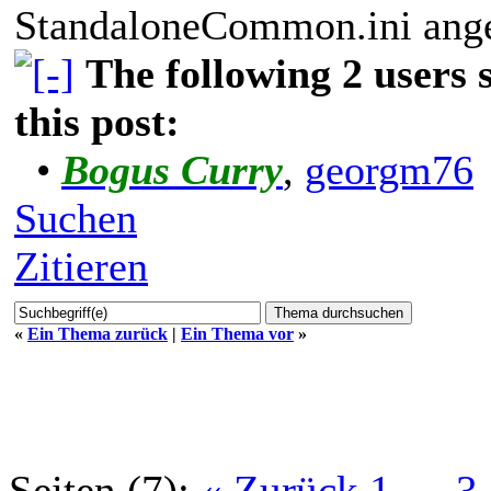
StandaloneCommon.ini ange
The following 2 users
this post:
•
Bogus Curry
,
georgm76
Suchen
Zitieren
«
Ein Thema zurück
|
Ein Thema vor
»
Seiten (7):
« Zurück
1
…
3