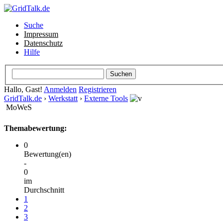
Suche
Impressum
Datenschutz
Hilfe
Hallo, Gast!
Anmelden
Registrieren
GridTalk.de
›
Werkstatt
›
Externe Tools
MoWeS
Themabewertung:
0
Bewertung(en)
-
0
im
Durchschnitt
1
2
3