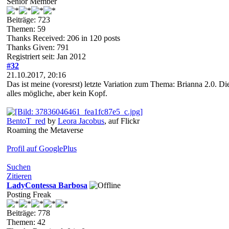
Senior Member
Beiträge: 723
Themen: 59
Thanks Received:
206
in 120 posts
Thanks Given: 791
Registriert seit: Jan 2012
#32
21.10.2017, 20:16
Das ist meine (voresrst) letzte Variation zum Thema: Brianna 2.0. D
alles mögliche, aber kein Kopf.
BentoT_red
by
Leora Jacobus
, auf Flickr
Roaming the Metaverse
Profil auf GooglePlus
Suchen
Zitieren
LadyContessa Barbosa
Posting Freak
Beiträge: 778
Themen: 42