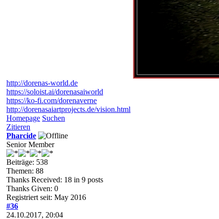
http://dorenas-world.de
https://soloist.ai/dorenasaiworld
https://ko-fi.com/dorenaverne
http://dorenasaiartprojects.de/vision.html
Homepage
Suchen
Zitieren
Pharcide
Senior Member
Beiträge: 538
Themen: 88
Thanks Received:
18
in 9 posts
Thanks Given: 0
Registriert seit: May 2016
#36
24.10.2017, 20:04