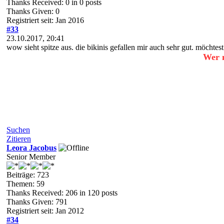
Thanks Received:
0
in 0 posts
Thanks Given: 0
Registriert seit: Jan 2016
#33
23.10.2017, 20:41
wow sieht spitze aus. die bikinis gefallen mir auch sehr gut. möchtes
Wer n
Suchen
Zitieren
Leora Jacobus
Senior Member
Beiträge: 723
Themen: 59
Thanks Received:
206
in 120 posts
Thanks Given: 791
Registriert seit: Jan 2012
#34