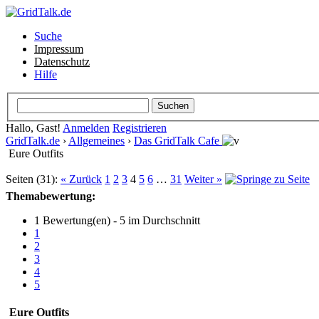
Suche
Impressum
Datenschutz
Hilfe
Hallo, Gast!
Anmelden
Registrieren
GridTalk.de
›
Allgemeines
›
Das GridTalk Cafe
Eure Outfits
Seiten (31):
« Zurück
1
2
3
4
5
6
…
31
Weiter »
Themabewertung:
1 Bewertung(en) - 5 im Durchschnitt
1
2
3
4
5
Eure Outfits