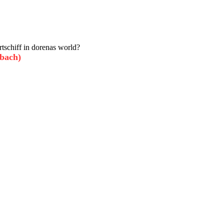
rtschiff in dorenas world?
nbach)