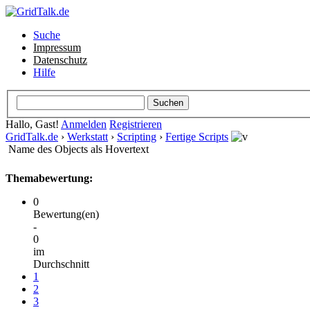
Suche
Impressum
Datenschutz
Hilfe
Hallo, Gast!
Anmelden
Registrieren
GridTalk.de
›
Werkstatt
›
Scripting
›
Fertige Scripts
Name des Objects als Hovertext
Themabewertung:
0
Bewertung(en)
-
0
im
Durchschnitt
1
2
3