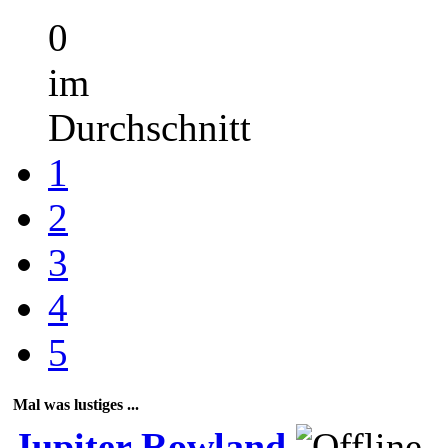
0
im
Durchschnitt
1
2
3
4
5
Mal was lustiges ...
Jupiter Rowland