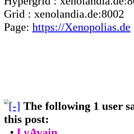
Hypergrid : xenolandia.de
Grid : xenolandia.de:8002
Page:
https://Xenopolias.de
The following 1 user 
this post:
•
LyAvain