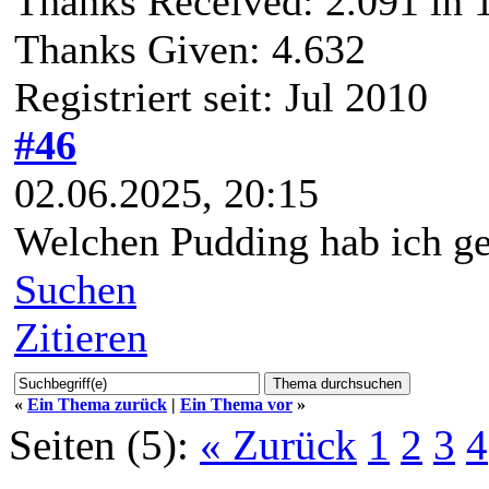
Thanks Received:
2.091
in 
Thanks Given: 4.632
Registriert seit: Jul 2010
#46
02.06.2025, 20:15
Welchen Pudding hab ich ge
Suchen
Zitieren
«
Ein Thema zurück
|
Ein Thema vor
»
Seiten (5):
« Zurück
1
2
3
4