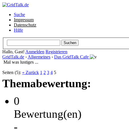
Suche
Impressum
Datenschutz
Hilfe
Hallo, Gast!
Anmelden
Registrieren
GridTalk.de
›
Allgemeines
›
Das GridTalk Cafe
Mal was lustiges ...
Seiten (5):
« Zurück
1
2
3
4
5
Themabewertung:
0
Bewertung(en)
-