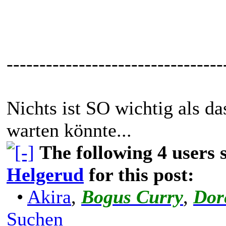
---------------------------------
Nichts ist SO wichtig als d
warten könnte...
The following 4 users
Helgerud
for this post:
•
Akira
,
Bogus Curry
,
Dor
Suchen