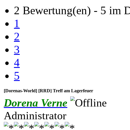
2 Bewertung(en) - 5 im D
1
2
3
4
5
[Dorenas-World] [RRD] Treff am Lagerfeuer
Dorena Verne
Administrator