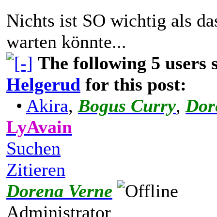
Nichts ist SO wichtig als d
warten könnte...
The following 5 users
Helgerud
for this post:
•
Akira
,
Bogus Curry
,
Dor
LyAvain
Suchen
Zitieren
Dorena Verne
Administrator