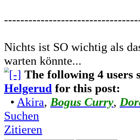
---------------------------------
Nichts ist SO wichtig als d
warten könnte...
The following 4 users
Helgerud
for this post:
•
Akira
,
Bogus Curry
,
Dor
Suchen
Zitieren