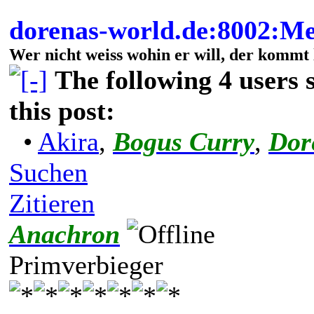
dorenas-world.de:8002:M
Wer nicht weiss wohin er will, der kommt 
The following 4 users
this post:
•
Akira
,
Bogus Curry
,
Dor
Suchen
Zitieren
Anachron
Primverbieger