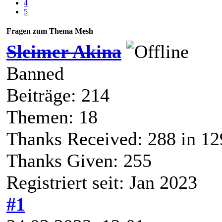
4
5
Fragen zum Thema Mesh
Sleimer Akina
Banned
Beiträge: 214
Themen: 18
Thanks Received:
288
in 12
Thanks Given: 255
Registriert seit: Jan 2023
#1