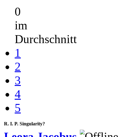
0
im
Durchschnitt
1
2
3
4
5
R. I. P. Singularity?
Leora Jacobus