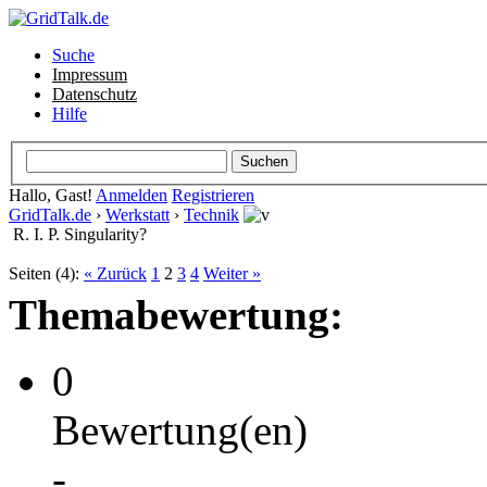
Suche
Impressum
Datenschutz
Hilfe
Hallo, Gast!
Anmelden
Registrieren
GridTalk.de
›
Werkstatt
›
Technik
R. I. P. Singularity?
Seiten (4):
« Zurück
1
2
3
4
Weiter »
Themabewertung:
0
Bewertung(en)
-