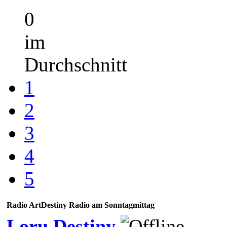
0
im
Durchschnitt
1
2
3
4
5
Radio ArtDestiny Radio am Sonntagmittag
Loru Destiny