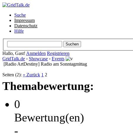
Suche
Impressum
Datenschutz
Hilfe
Hallo, Gast!
Anmelden
Registrieren
GridTalk.de
›
Showcase
›
Events
[Radio ArtDestiny] Radio am Sonntagmittag
Seiten (2):
« Zurück
1
2
Themabewertung:
0
Bewertung(en)
-