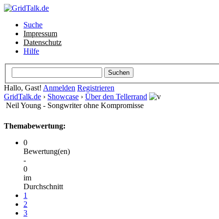
Suche
Impressum
Datenschutz
Hilfe
Hallo, Gast!
Anmelden
Registrieren
GridTalk.de
›
Showcase
›
Über den Tellerrand
Neil Young - Songwriter ohne Kompromisse
Themabewertung:
0
Bewertung(en)
-
0
im
Durchschnitt
1
2
3