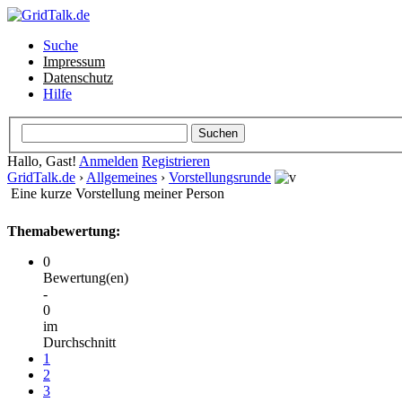
Suche
Impressum
Datenschutz
Hilfe
Hallo, Gast!
Anmelden
Registrieren
GridTalk.de
›
Allgemeines
›
Vorstellungsrunde
Eine kurze Vorstellung meiner Person
Themabewertung:
0
Bewertung(en)
-
0
im
Durchschnitt
1
2
3