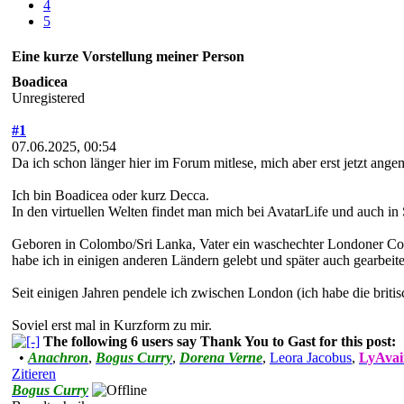
4
5
Eine kurze Vorstellung meiner Person
Boadicea
Unregistered
#1
07.06.2025, 00:54
Da ich schon länger hier im Forum mitlese, mich aber erst jetzt ange
Ich bin Boadicea oder kurz Decca.
In den virtuellen Welten findet man mich bei AvatarLife und auch in
Geboren in Colombo/Sri Lanka, Vater ein waschechter Londoner Coc
habe ich in einigen anderen Ländern gelebt und später auch gearbeite
Seit einigen Jahren pendele ich zwischen London (ich habe die briti
Soviel erst mal in Kurzform zu mir.
The following 6 users say Thank You to Gast for this post:
•
Anachron
,
Bogus Curry
,
Dorena Verne
,
Leora Jacobus
,
LyAvai
Zitieren
Bogus Curry