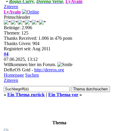
•
Bogus Curry
,
Dorena Verne
,
LyAvain
Zitieren
LyAvain
Primschleuder
Beiträge: 2.996
Themen: 125
Thanks Received:
1.006
in 476 posts
Thanks Given: 904
Registriert seit: Aug 2011
#4
07.06.2025, 13:12
Willkommen hier im Forum.
DeReOS Grid -
http://dereos.org
Homepage
Suchen
Zitieren
«
Ein Thema zurück
|
Ein Thema vor
»
Thema