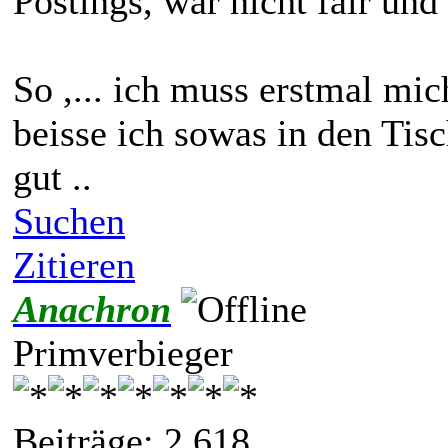
Postings, war nicht fair un
So ,... ich muss erstmal mi
beisse ich sowas in den Tisc
gut ..
Suchen
Zitieren
Anachron
Primverbieger
Beiträge: 2.618