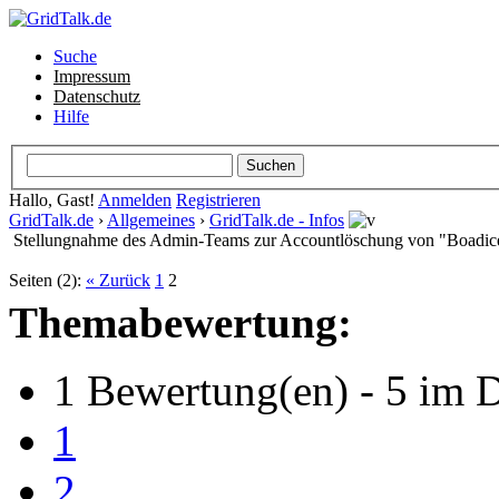
Suche
Impressum
Datenschutz
Hilfe
Hallo, Gast!
Anmelden
Registrieren
GridTalk.de
›
Allgemeines
›
GridTalk.de - Infos
Stellungnahme des Admin-Teams zur Accountlöschung von "Boadic
Seiten (2):
« Zurück
1
2
Themabewertung:
1 Bewertung(en) - 5 im D
1
2