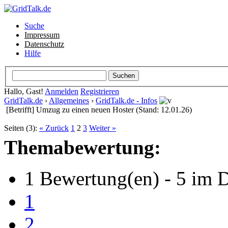
Suche
Impressum
Datenschutz
Hilfe
Hallo, Gast!
Anmelden
Registrieren
GridTalk.de
›
Allgemeines
›
GridTalk.de - Infos
[Betrifft] Umzug zu einen neuen Hoster (Stand: 12.01.26)
Seiten (3):
« Zurück
1
2
3
Weiter »
Themabewertung:
1 Bewertung(en) - 5 im D
1
2