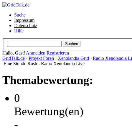
Suche
Impressum
Datenschutz
Hilfe
Hallo, Gast!
Anmelden
Registrieren
GridTalk.de
›
Projekt Foren
›
Xenolandia Grid
›
Radio Xenolandia L
Eine Stunde Rush - Radio Xenolandia Live
Themabewertung:
0
Bewertung(en)
-