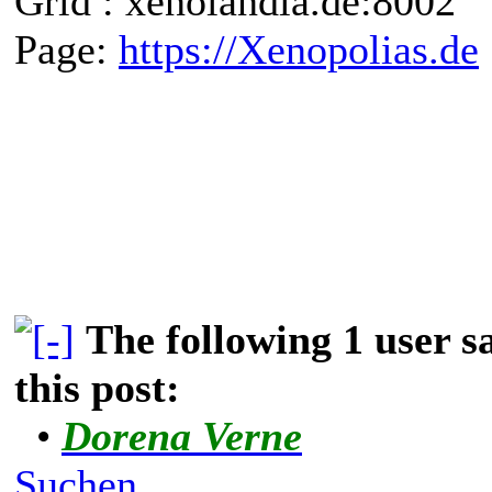
Grid : xenolandia.de:8002
Page:
https://Xenopolias.de
The following 1 user 
this post:
•
Dorena Verne
Suchen