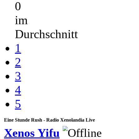
0
im
Durchschnitt
1
2
3
4
5
Eine Stunde Rush - Radio Xenolandia Live
Xenos Yifu