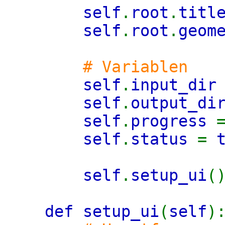
self
.
root
.
titl
self
.
root
.
geom
# Variablen
self
.
input_di
self
.
output_d
self
.
progress
self
.
status
=
self
.
setup_ui
(
def setup_ui
(
self
)