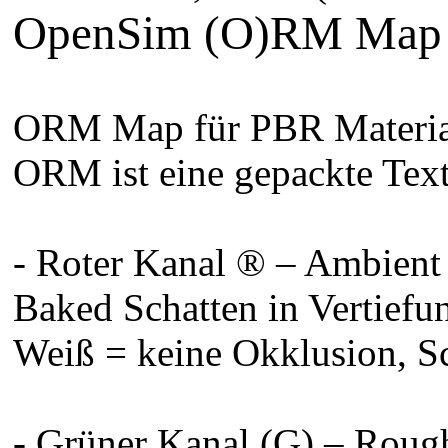
OpenSim (O)RM Map G
ORM Map für PBR Material
ORM ist eine gepackte Text
- Roter Kanal ® – Ambient
Baked Schatten in Vertief
Weiß = keine Okklusion, S
- Grüner Kanal (G) – Roug