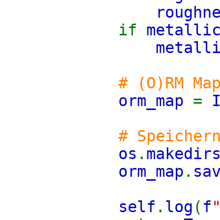
roughn
if
metalli
metall
# (O)RM Ma
orm_map
=
# Speicher
os
.
makedir
orm_map
.
sa
self
.
log
(
f