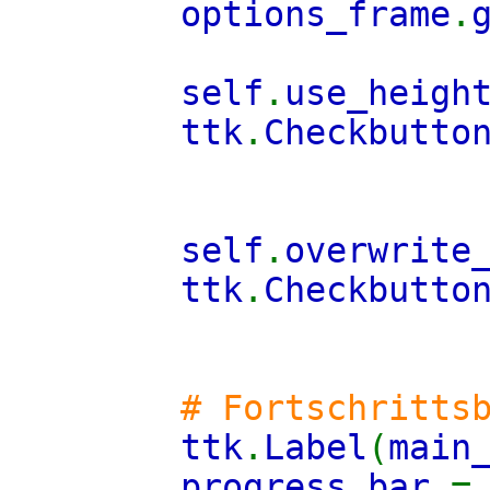
options_frame
.
self
.
use_heigh
ttk
.
Checkbutto
self
.
overwrite
ttk
.
Checkbutto
# Fortschritts
ttk
.
Label
(
main
progress_bar