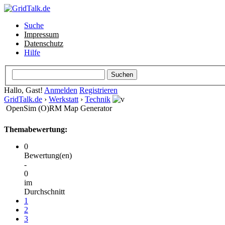
Suche
Impressum
Datenschutz
Hilfe
Hallo, Gast!
Anmelden
Registrieren
GridTalk.de
›
Werkstatt
›
Technik
OpenSim (O)RM Map Generator
Themabewertung:
0
Bewertung(en)
-
0
im
Durchschnitt
1
2
3