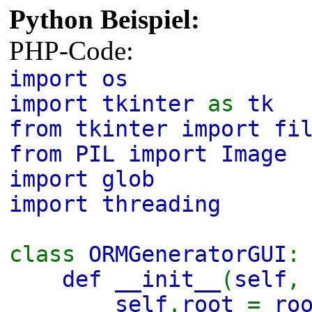
Python Beispiel:
PHP-Code:
import os
import tkinter
as
tk
from tkinter import fi
from PIL import Image
import glob
import threading
class
ORMGeneratorGUI
:
def __init__
(
self
self
.
root
=
ro