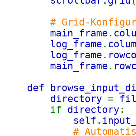
scrollbar
.
grid
# Grid-Konfigu
main_frame
.
col
log_frame
.
colu
log_frame
.
rowc
main_frame
.
row
def browse_input_d
directory
=
fi
if
directory
:
self
.
input
# Automati