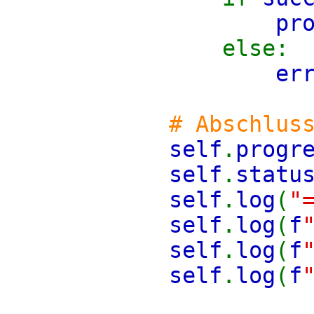
pr
else:
er
# Abschlus
self
.
progr
self
.
statu
self
.
log
(
"
self
.
log
(
f
self
.
log
(
f
self
.
log
(
f