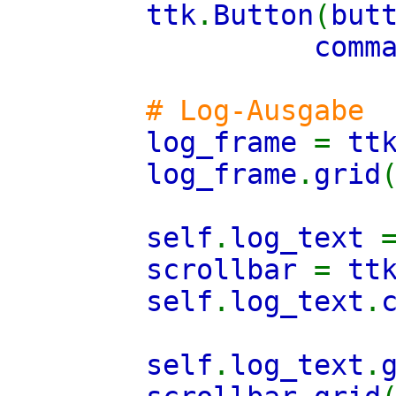
ttk
.
Button
(
but
comm
# Log-Ausgabe
log_frame
=
tt
log_frame
.
grid
self
.
log_text
scrollbar
=
tt
self
.
log_text
.
self
.
log_text
.