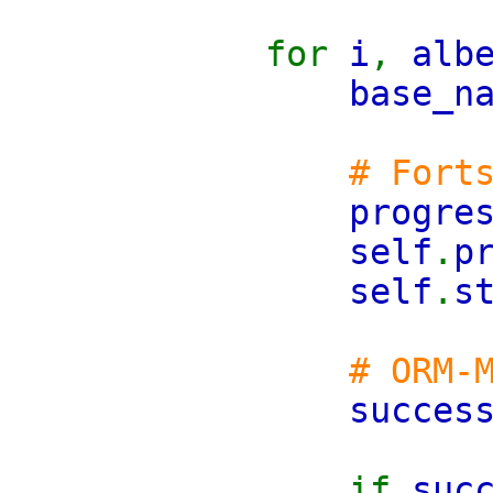
for
i
,
alb
base_n
# Fort
progre
self
.
p
self
.
s
# ORM-
succes
if
suc