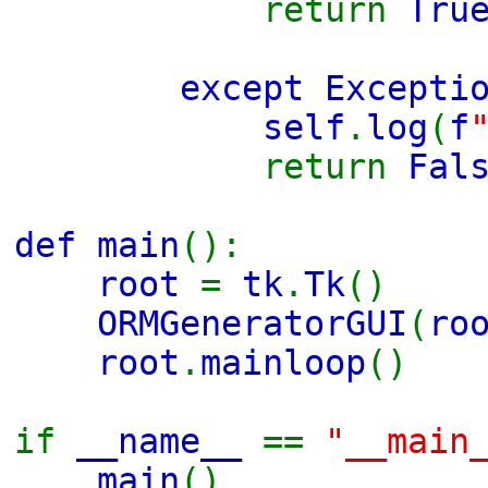
return
Tru
except Excepti
self
.
log
(
f
return
Fal
def main
():
root
=
tk
.
Tk
()
ORMGeneratorGUI
(
ro
root
.
mainloop
()
if
__name__
==
"__main
main
()