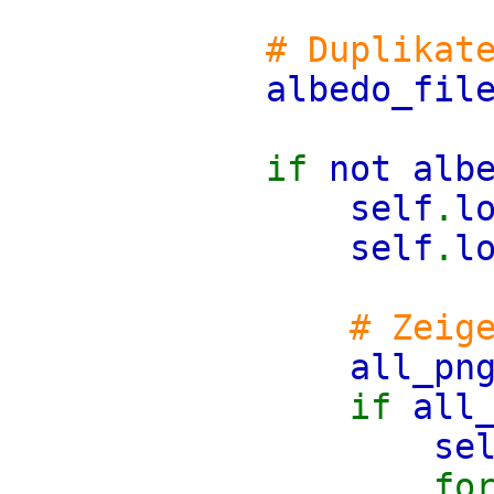
# Duplikat
albedo_fil
if
not alb
self
.
l
self
.
l
# Zeig
all_pn
if
all
se
fo