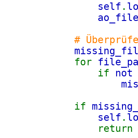
self
.
l
ao_fil
# Überprüf
missing_fi
for
file_p
if
not
mi
if
missing
self
.
l
retur