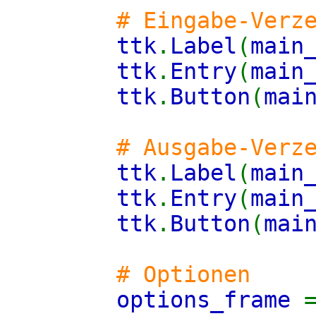
# Eingabe-Verz
ttk
.
Label
(
main
ttk
.
Entry
(
main
ttk
.
Button
(
mai
# Ausgabe-Verz
ttk
.
Label
(
main
ttk
.
Entry
(
main
ttk
.
Button
(
mai
# Optionen
options_frame