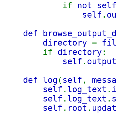
if
not sel
self
.
o
def browse_output_
directory
=
fi
if
directory
:
self
.
outpu
def log
(
self
,
mess
self
.
log_text
.
self
.
log_text
.
self
.
root
.
upda