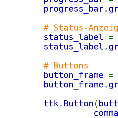
progress_bar
.
g
# Status-Anzei
status_label
status_label
.
g
# Buttons
button_frame
button_frame
.
g
ttk
.
Button
(
but
comm