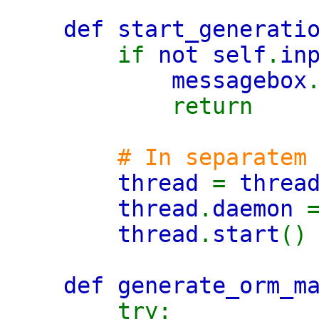
def start_generati
if
not self
.
in
messagebox
return
# In separatem
thread
=
threa
thread
.
daemon
thread
.
start
()
def generate_orm_m
try: