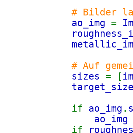
# Bilder l
ao_img
=
I
roughness_
metallic_i
# Auf geme
sizes
= [
i
target_si
if
ao_img
.
ao_im
if
roughne