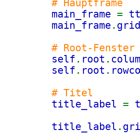
# Hauptframe
main_frame
=
t
main_frame
.
gri
# Root-Fenster
self
.
root
.
colu
self
.
root
.
rowc
# Titel
title_label
=
title_label
.
gr