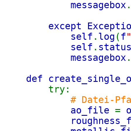
messagebox
except Excepti
self
.
log
(
f
self
.
statu
messagebox
def create_single_
try:
# Datei-Pf
ao_file
=
roughness_