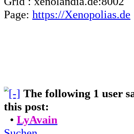
Grid : xenolandia.de:8002
Page:
https://Xenopolias.de
The following 1 user 
this post:
•
LyAvain
Suchen