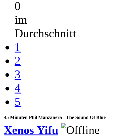
0
im
Durchschnitt
1
2
3
4
5
45 Minuten Phil Manzanera - The Sound Of Blue
Xenos Yifu