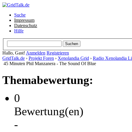
Suche
Impressum
Datenschutz
Hilfe
Hallo, Gast!
Anmelden
Registrieren
GridTalk.de
›
Projekt Foren
›
Xenolandia Grid
›
Radio Xenolandia L
45 Minuten Phil Manzanera - The Sound Of Blue
Themabewertung:
0
Bewertung(en)
-