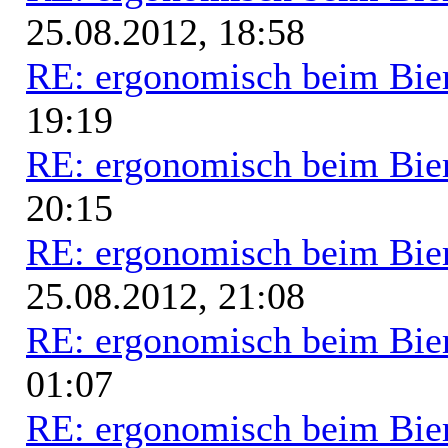
25.08.2012, 18:58
RE: ergonomisch beim Bie
19:19
RE: ergonomisch beim Bie
20:15
RE: ergonomisch beim Bie
25.08.2012, 21:08
RE: ergonomisch beim Bie
01:07
RE: ergonomisch beim Bie