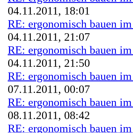
04.11.2011, 18:01
RE: ergonomisch bauen i
04.11.2011, 21:07
RE: ergonomisch bauen i
04.11.2011, 21:50
RE: ergonomisch bauen i
07.11.2011, 00:07
RE: ergonomisch bauen i
08.11.2011, 08:42
RE: ergonomisch bauen i