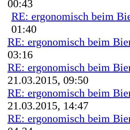
00:43
RE: ergonomisch beim Bi
01:40
RE: ergonomisch beim Bie
03:16
RE: ergonomisch beim Bie
21.03.2015, 09:50
RE: ergonomisch beim Bie
21.03.2015, 14:47
RE: ergonomisch beim Bie