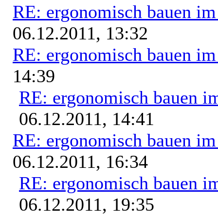
RE: ergonomisch bauen i
06.12.2011, 13:32
RE: ergonomisch bauen i
14:39
RE: ergonomisch bauen i
06.12.2011, 14:41
RE: ergonomisch bauen i
06.12.2011, 16:34
RE: ergonomisch bauen i
06.12.2011, 19:35