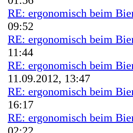
RE: ergonomisch beim Bie
09:52
RE: ergonomisch beim Bie
11:44
RE: ergonomisch beim Bie
11.09.2012, 13:47
RE: ergonomisch beim Bie
16:17
RE: ergonomisch beim Bie
02:22