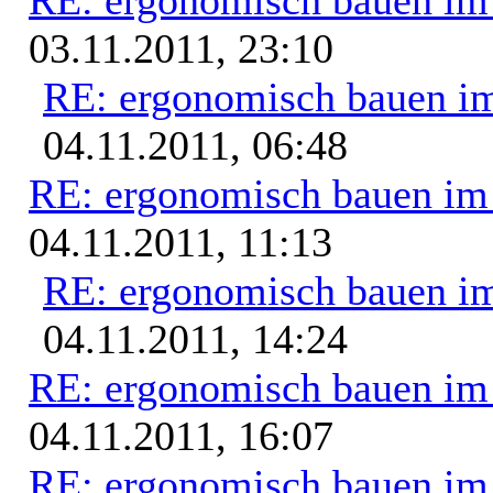
03.11.2011, 23:10
RE: ergonomisch bauen i
04.11.2011, 06:48
RE: ergonomisch bauen i
04.11.2011, 11:13
RE: ergonomisch bauen i
04.11.2011, 14:24
RE: ergonomisch bauen i
04.11.2011, 16:07
RE: ergonomisch bauen i