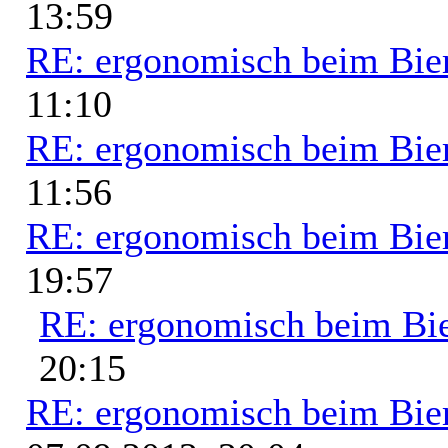
13:59
RE: ergonomisch beim Bie
11:10
RE: ergonomisch beim Bie
11:56
RE: ergonomisch beim Bie
19:57
RE: ergonomisch beim Bi
20:15
RE: ergonomisch beim Bie