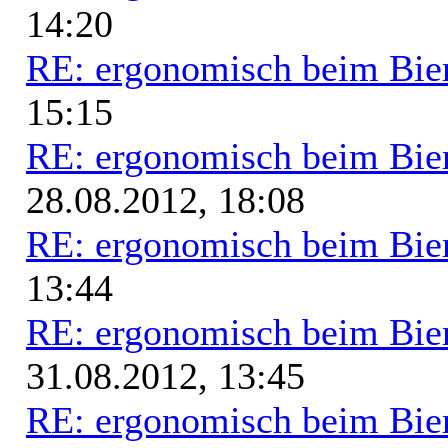
14:20
RE: ergonomisch beim Bie
15:15
RE: ergonomisch beim Bie
28.08.2012, 18:08
RE: ergonomisch beim Bie
13:44
RE: ergonomisch beim Bie
31.08.2012, 13:45
RE: ergonomisch beim Bie