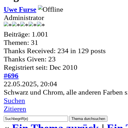
Uwe Furse
Administrator
Beiträge: 1.001
Themen: 31
Thanks Received:
234
in 129 posts
Thanks Given: 23
Registriert seit: Dec 2010
#696
22.05.2025, 20:04
Schwarz und Chrom, alle anderen Farben si
Suchen
Zitieren
«
Ein Thema zurück
|
Ein