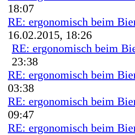
18:07
RE: ergonomisch beim Bie
16.02.2015, 18:26
RE: ergonomisch beim Bi
23:38
RE: ergonomisch beim Bie
03:38
RE: ergonomisch beim Bie
09:47
RE: ergonomisch beim Bie