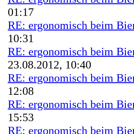
01:17
RE: ergonomisch beim Bie
10:31
RE: ergonomisch beim Bie
23.08.2012, 10:40
RE: ergonomisch beim Bie
12:08
RE: ergonomisch beim Bie
15:53
RE: ergonomisch beim Bie