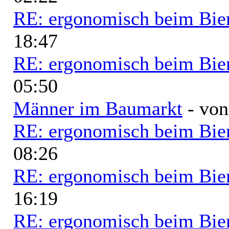
RE: ergonomisch beim Bie
18:47
RE: ergonomisch beim Bie
05:50
Männer im Baumarkt
- vo
RE: ergonomisch beim Bie
08:26
RE: ergonomisch beim Bie
16:19
RE: ergonomisch beim Bie