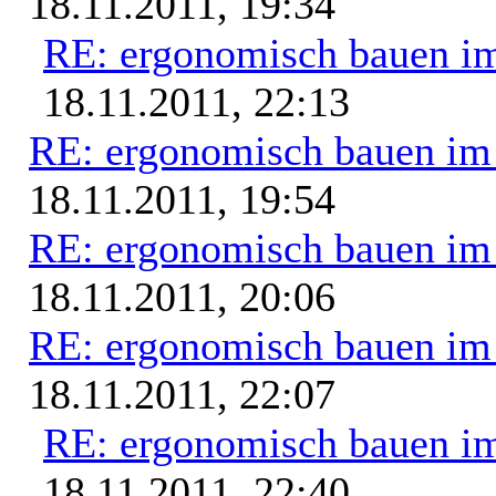
18.11.2011, 19:34
RE: ergonomisch bauen i
18.11.2011, 22:13
RE: ergonomisch bauen i
18.11.2011, 19:54
RE: ergonomisch bauen i
18.11.2011, 20:06
RE: ergonomisch bauen i
18.11.2011, 22:07
RE: ergonomisch bauen i
18.11.2011, 22:40