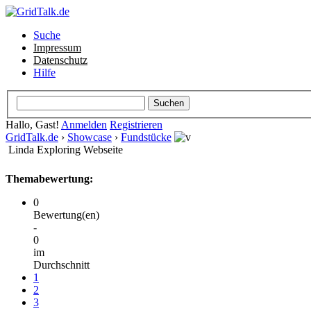
Suche
Impressum
Datenschutz
Hilfe
Hallo, Gast!
Anmelden
Registrieren
GridTalk.de
›
Showcase
›
Fundstücke
Linda Exploring Webseite
Themabewertung:
0
Bewertung(en)
-
0
im
Durchschnitt
1
2
3