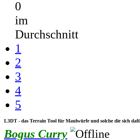
0
im
Durchschnitt
1
2
3
4
5
L3DT - das Terrain Tool für Maulwürfe und solche die sich dafü
Bogus Curry