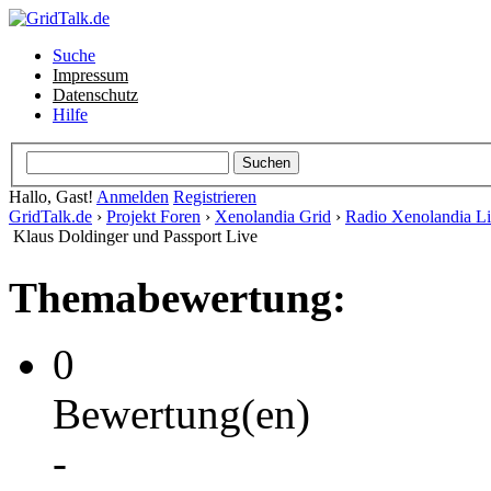
Suche
Impressum
Datenschutz
Hilfe
Hallo, Gast!
Anmelden
Registrieren
GridTalk.de
›
Projekt Foren
›
Xenolandia Grid
›
Radio Xenolandia L
Klaus Doldinger und Passport Live
Themabewertung:
0
Bewertung(en)
-