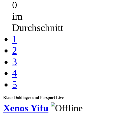
0
im
Durchschnitt
1
2
3
4
5
Klaus Doldinger und Passport Live
Xenos Yifu