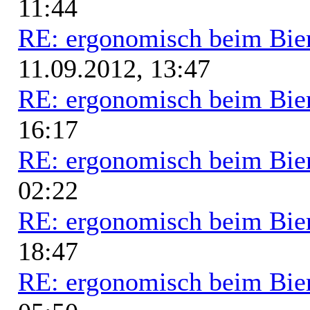
11:44
RE: ergonomisch beim Bie
11.09.2012, 13:47
RE: ergonomisch beim Bie
16:17
RE: ergonomisch beim Bie
02:22
RE: ergonomisch beim Bie
18:47
RE: ergonomisch beim Bie