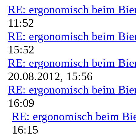
RE: ergonomisch beim Bie
11:52
RE: ergonomisch beim Bie
15:52
RE: ergonomisch beim Bie
20.08.2012, 15:56
RE: ergonomisch beim Bie
16:09
RE: ergonomisch beim Bi
16:15