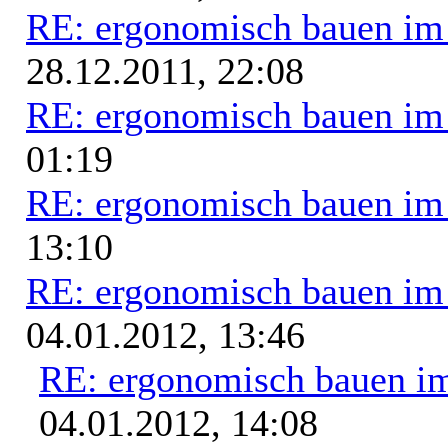
RE: ergonomisch bauen i
28.12.2011, 22:08
RE: ergonomisch bauen i
01:19
RE: ergonomisch bauen i
13:10
RE: ergonomisch bauen i
04.01.2012, 13:46
RE: ergonomisch bauen i
04.01.2012, 14:08