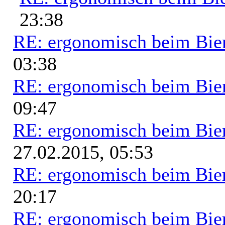
23:38
RE: ergonomisch beim Bie
03:38
RE: ergonomisch beim Bie
09:47
RE: ergonomisch beim Bie
27.02.2015, 05:53
RE: ergonomisch beim Bie
20:17
RE: ergonomisch beim Bie