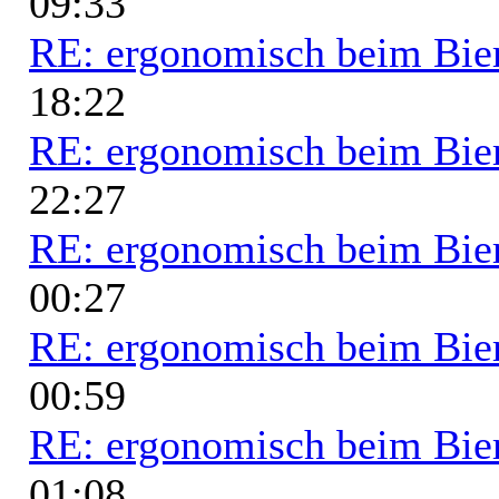
09:33
RE: ergonomisch beim Bie
18:22
RE: ergonomisch beim Bie
22:27
RE: ergonomisch beim Bie
00:27
RE: ergonomisch beim Bie
00:59
RE: ergonomisch beim Bie
01:08