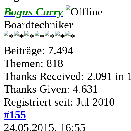
Bogus Curry
Boardtechniker
Beiträge: 7.494
Themen: 818
Thanks Received:
2.091
in 
Thanks Given: 4.631
Registriert seit: Jul 2010
#155
24.05.2015, 16:55