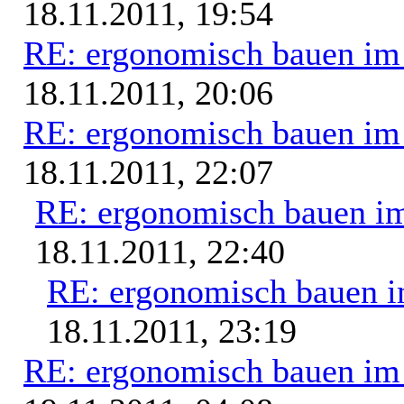
18.11.2011, 19:54
RE: ergonomisch bauen i
18.11.2011, 20:06
RE: ergonomisch bauen i
18.11.2011, 22:07
RE: ergonomisch bauen i
18.11.2011, 22:40
RE: ergonomisch bauen 
18.11.2011, 23:19
RE: ergonomisch bauen i