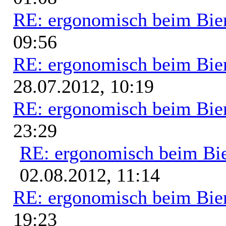
RE: ergonomisch beim Bie
09:56
RE: ergonomisch beim Bie
28.07.2012, 10:19
RE: ergonomisch beim Bie
23:29
RE: ergonomisch beim Bi
02.08.2012, 11:14
RE: ergonomisch beim Bie
19:23