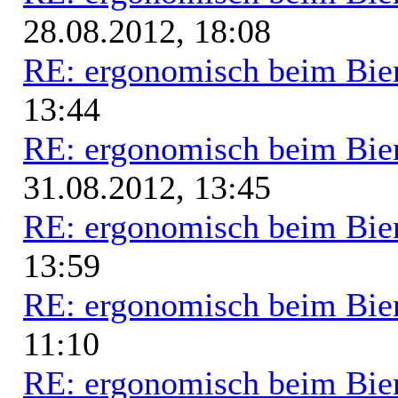
28.08.2012, 18:08
RE: ergonomisch beim Bie
13:44
RE: ergonomisch beim Bie
31.08.2012, 13:45
RE: ergonomisch beim Bie
13:59
RE: ergonomisch beim Bie
11:10
RE: ergonomisch beim Bie