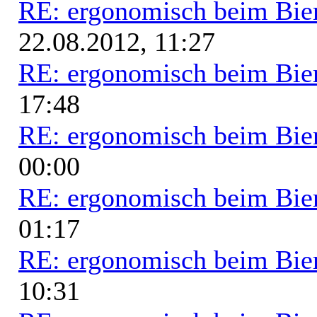
RE: ergonomisch beim Bie
22.08.2012, 11:27
RE: ergonomisch beim Bie
17:48
RE: ergonomisch beim Bie
00:00
RE: ergonomisch beim Bie
01:17
RE: ergonomisch beim Bie
10:31