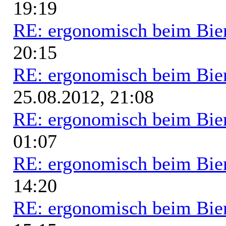
19:19
RE: ergonomisch beim Bie
20:15
RE: ergonomisch beim Bie
25.08.2012, 21:08
RE: ergonomisch beim Bie
01:07
RE: ergonomisch beim Bie
14:20
RE: ergonomisch beim Bie