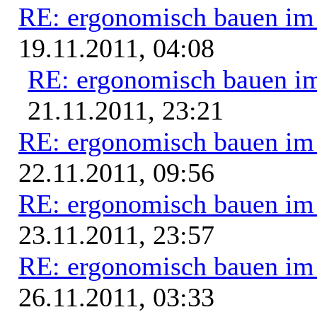
RE: ergonomisch bauen i
19.11.2011, 04:08
RE: ergonomisch bauen i
21.11.2011, 23:21
RE: ergonomisch bauen i
22.11.2011, 09:56
RE: ergonomisch bauen i
23.11.2011, 23:57
RE: ergonomisch bauen i
26.11.2011, 03:33