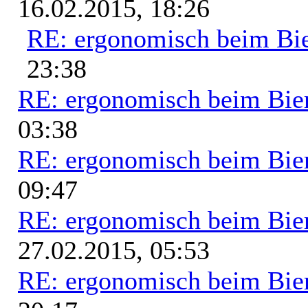
16.02.2015, 18:26
RE: ergonomisch beim Bi
23:38
RE: ergonomisch beim Bie
03:38
RE: ergonomisch beim Bie
09:47
RE: ergonomisch beim Bie
27.02.2015, 05:53
RE: ergonomisch beim Bie