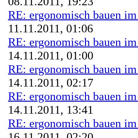
08.11.2011, 19:23
RE: ergonomisch bauen i
11.11.2011, 01:06
RE: ergonomisch bauen i
14.11.2011, 01:00
RE: ergonomisch bauen i
14.11.2011, 02:17
RE: ergonomisch bauen i
14.11.2011, 13:41
RE: ergonomisch bauen i
16.11.2011, 02:20