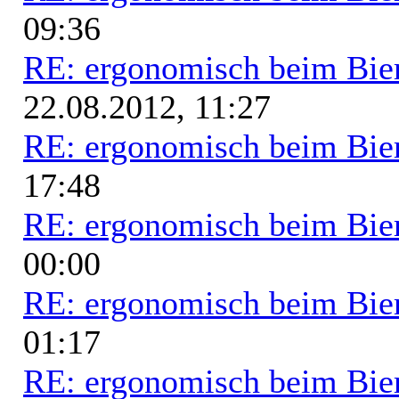
09:36
RE: ergonomisch beim Bie
22.08.2012, 11:27
RE: ergonomisch beim Bie
17:48
RE: ergonomisch beim Bie
00:00
RE: ergonomisch beim Bie
01:17
RE: ergonomisch beim Bie