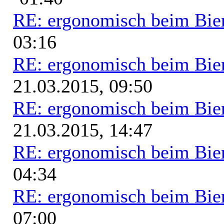
RE: ergonomisch beim Bie
03:16
RE: ergonomisch beim Bie
21.03.2015, 09:50
RE: ergonomisch beim Bie
21.03.2015, 14:47
RE: ergonomisch beim Bie
04:34
RE: ergonomisch beim Bie
07:00