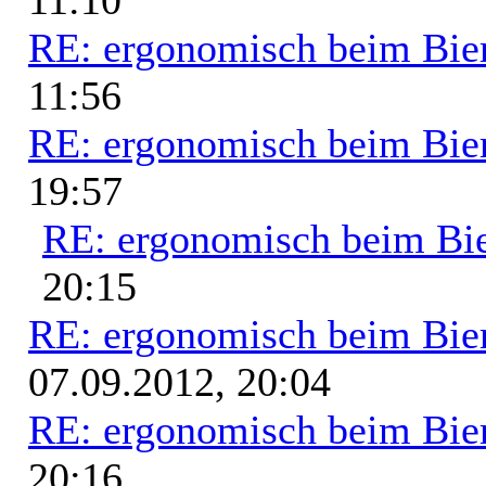
RE: ergonomisch beim Bie
11:56
RE: ergonomisch beim Bie
19:57
RE: ergonomisch beim Bi
20:15
RE: ergonomisch beim Bie
07.09.2012, 20:04
RE: ergonomisch beim Bie
20:16