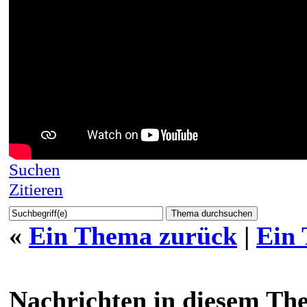
Suchen
Zitieren
«
Ein Thema zurück
|
Ein
Nachrichten in diesem Th