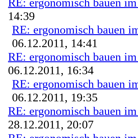
RE: ergonomisch bauen i
14:39
RE: ergonomisch bauen i
06.12.2011, 14:41
RE: ergonomisch bauen i
06.12.2011, 16:34
RE: ergonomisch bauen i
06.12.2011, 19:35
RE: ergonomisch bauen i
28.12.2011, 20:07
RE: ergonomisch bauen i