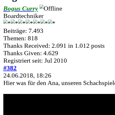
Bogus Curry
Boardtechniker
Beiträge: 7.493
Themen: 818
Thanks Received:
2.091
in 1.012 posts
Thanks Given: 4.629
Registriert seit: Jul 2010
#382
24.06.2018, 18:26
Hier was für den Ana, unseren Schachspiel