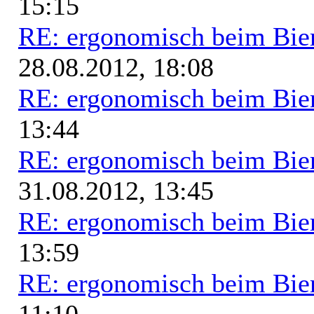
15:15
RE: ergonomisch beim Bie
28.08.2012, 18:08
RE: ergonomisch beim Bie
13:44
RE: ergonomisch beim Bie
31.08.2012, 13:45
RE: ergonomisch beim Bie
13:59
RE: ergonomisch beim Bie
11:10