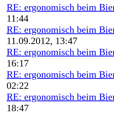
RE: ergonomisch beim Bie
11:44
RE: ergonomisch beim Bie
11.09.2012, 13:47
RE: ergonomisch beim Bie
16:17
RE: ergonomisch beim Bie
02:22
RE: ergonomisch beim Bie
18:47