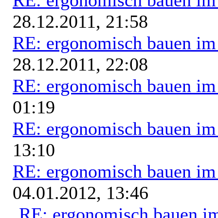
28.12.2011, 21:58
RE: ergonomisch bauen i
28.12.2011, 22:08
RE: ergonomisch bauen i
01:19
RE: ergonomisch bauen i
13:10
RE: ergonomisch bauen i
04.01.2012, 13:46
RE: ergonomisch bauen i