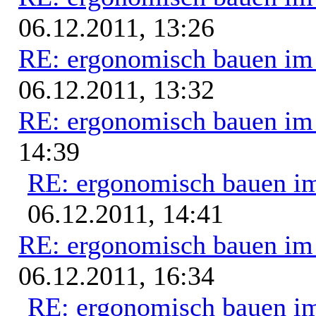
06.12.2011, 13:26
RE: ergonomisch bauen i
06.12.2011, 13:32
RE: ergonomisch bauen i
14:39
RE: ergonomisch bauen i
06.12.2011, 14:41
RE: ergonomisch bauen i
06.12.2011, 16:34
RE: ergonomisch bauen i