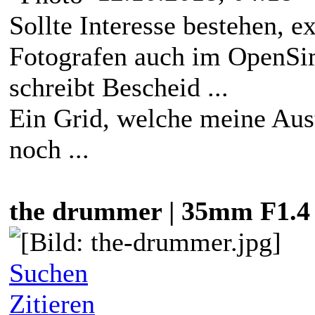
Sollte Interesse bestehen, 
Fotografen auch im OpenSim
schreibt Bescheid ...
Ein Grid, welche meine Aust
noch ...
the drummer | 35mm F1.4
Suchen
Zitieren