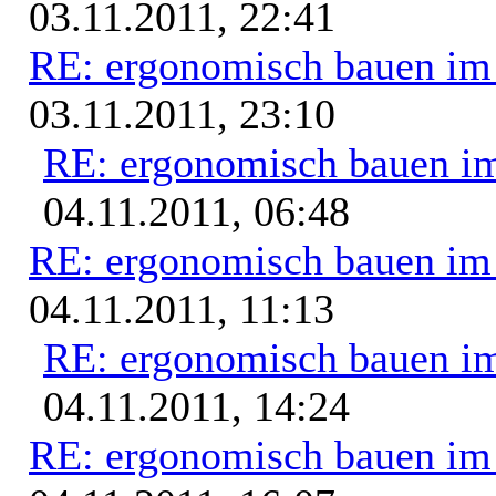
03.11.2011, 22:41
RE: ergonomisch bauen i
03.11.2011, 23:10
RE: ergonomisch bauen i
04.11.2011, 06:48
RE: ergonomisch bauen i
04.11.2011, 11:13
RE: ergonomisch bauen i
04.11.2011, 14:24
RE: ergonomisch bauen i