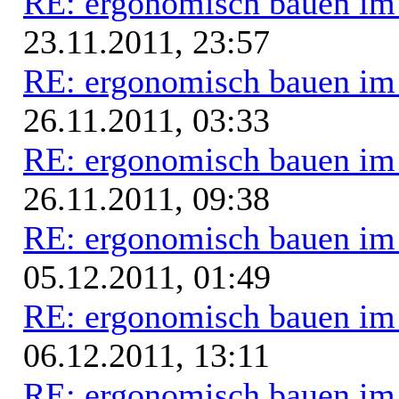
RE: ergonomisch bauen i
23.11.2011, 23:57
RE: ergonomisch bauen i
26.11.2011, 03:33
RE: ergonomisch bauen i
26.11.2011, 09:38
RE: ergonomisch bauen i
05.12.2011, 01:49
RE: ergonomisch bauen i
06.12.2011, 13:11
RE: ergonomisch bauen i