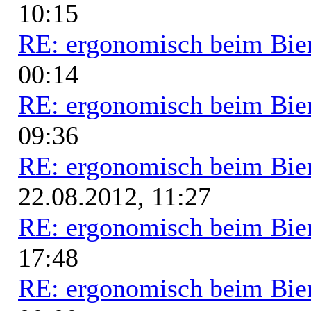
10:15
RE: ergonomisch beim Bie
00:14
RE: ergonomisch beim Bie
09:36
RE: ergonomisch beim Bie
22.08.2012, 11:27
RE: ergonomisch beim Bie
17:48
RE: ergonomisch beim Bie