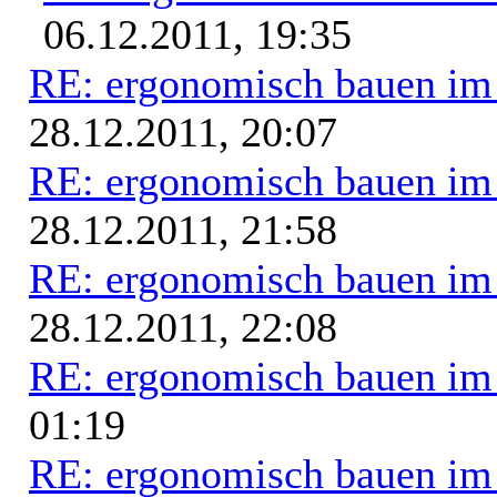
06.12.2011, 19:35
RE: ergonomisch bauen i
28.12.2011, 20:07
RE: ergonomisch bauen i
28.12.2011, 21:58
RE: ergonomisch bauen i
28.12.2011, 22:08
RE: ergonomisch bauen i
01:19
RE: ergonomisch bauen i