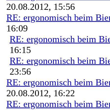
20.08.2012, 15:56
RE: ergonomisch beim Bie
16:09
RE: ergonomisch beim Bi
16:15
RE: ergonomisch beim Bi
23:56
RE: ergonomisch beim Bie
20.08.2012, 16:22
RE: ergonomisch beim Bie