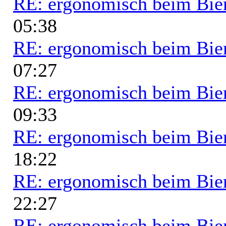
RE: ergonomisch beim Bie
05:38
RE: ergonomisch beim Bie
07:27
RE: ergonomisch beim Bie
09:33
RE: ergonomisch beim Bie
18:22
RE: ergonomisch beim Bie
22:27
RE: ergonomisch beim Bie