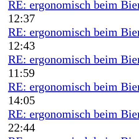
RE: ergonomisch beim Bie
12:37
RE: ergonomisch beim Bie
12:43
RE: ergonomisch beim Bie
11:59
RE: ergonomisch beim Bie
14:05
RE: ergonomisch beim Bie
22:44