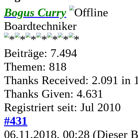
Bogus Curry
Boardtechniker
Beiträge: 7.494
Themen: 818
Thanks Received:
2.091
in 
Thanks Given: 4.631
Registriert seit: Jul 2010
#431
06.11.2018, 00:28
(Dieser B