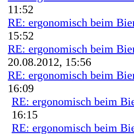
11:52
RE: ergonomisch beim Bie
15:52
RE: ergonomisch beim Bie
20.08.2012, 15:56
RE: ergonomisch beim Bie
16:09
RE: ergonomisch beim Bi
16:15
RE: ergonomisch beim Bi