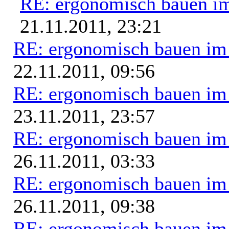
RE: ergonomisch bauen i
21.11.2011, 23:21
RE: ergonomisch bauen i
22.11.2011, 09:56
RE: ergonomisch bauen i
23.11.2011, 23:57
RE: ergonomisch bauen i
26.11.2011, 03:33
RE: ergonomisch bauen i
26.11.2011, 09:38
RE: ergonomisch bauen i