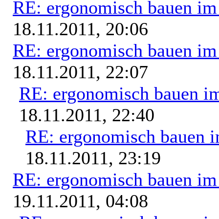
RE: ergonomisch bauen i
18.11.2011, 20:06
RE: ergonomisch bauen i
18.11.2011, 22:07
RE: ergonomisch bauen i
18.11.2011, 22:40
RE: ergonomisch bauen 
18.11.2011, 23:19
RE: ergonomisch bauen i
19.11.2011, 04:08