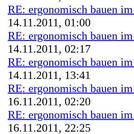
RE: ergonomisch bauen i
14.11.2011, 01:00
RE: ergonomisch bauen i
14.11.2011, 02:17
RE: ergonomisch bauen i
14.11.2011, 13:41
RE: ergonomisch bauen i
16.11.2011, 02:20
RE: ergonomisch bauen i
16.11.2011, 22:25