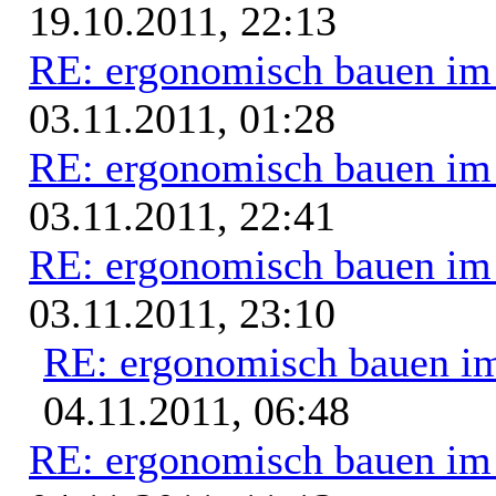
19.10.2011, 22:13
RE: ergonomisch bauen i
03.11.2011, 01:28
RE: ergonomisch bauen i
03.11.2011, 22:41
RE: ergonomisch bauen i
03.11.2011, 23:10
RE: ergonomisch bauen i
04.11.2011, 06:48
RE: ergonomisch bauen i