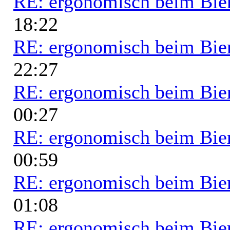
RE: ergonomisch beim Bie
18:22
RE: ergonomisch beim Bie
22:27
RE: ergonomisch beim Bie
00:27
RE: ergonomisch beim Bie
00:59
RE: ergonomisch beim Bie
01:08
RE: ergonomisch beim Bie