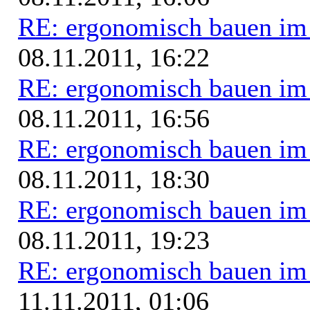
RE: ergonomisch bauen i
08.11.2011, 16:22
RE: ergonomisch bauen i
08.11.2011, 16:56
RE: ergonomisch bauen i
08.11.2011, 18:30
RE: ergonomisch bauen i
08.11.2011, 19:23
RE: ergonomisch bauen i
11.11.2011, 01:06