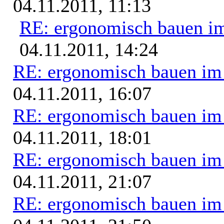
04.11.2011, 11:13
RE: ergonomisch bauen i
04.11.2011, 14:24
RE: ergonomisch bauen i
04.11.2011, 16:07
RE: ergonomisch bauen i
04.11.2011, 18:01
RE: ergonomisch bauen i
04.11.2011, 21:07
RE: ergonomisch bauen i