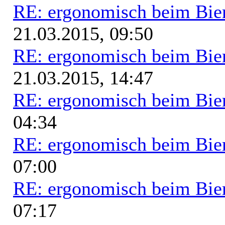
RE: ergonomisch beim Bie
21.03.2015, 09:50
RE: ergonomisch beim Bie
21.03.2015, 14:47
RE: ergonomisch beim Bie
04:34
RE: ergonomisch beim Bie
07:00
RE: ergonomisch beim Bie
07:17