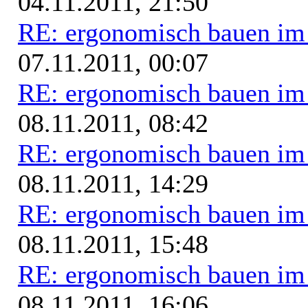
04.11.2011, 21:50
RE: ergonomisch bauen i
07.11.2011, 00:07
RE: ergonomisch bauen i
08.11.2011, 08:42
RE: ergonomisch bauen i
08.11.2011, 14:29
RE: ergonomisch bauen i
08.11.2011, 15:48
RE: ergonomisch bauen i
08.11.2011, 16:06