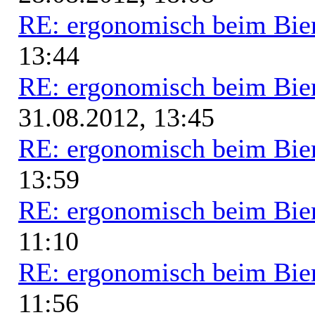
RE: ergonomisch beim Bie
13:44
RE: ergonomisch beim Bie
31.08.2012, 13:45
RE: ergonomisch beim Bie
13:59
RE: ergonomisch beim Bie
11:10
RE: ergonomisch beim Bie
11:56