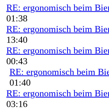
RE: ergonomisch beim Bie
01:38
RE: ergonomisch beim Bie
13:40
RE: ergonomisch beim Bie
00:43
RE: ergonomisch beim Bi
01:40
RE: ergonomisch beim Bie
03:16