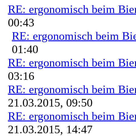
RE: ergonomisch beim Bie
00:43
RE: ergonomisch beim Bi
01:40
RE: ergonomisch beim Bie
03:16
RE: ergonomisch beim Bie
21.03.2015, 09:50
RE: ergonomisch beim Bie
21.03.2015, 14:47