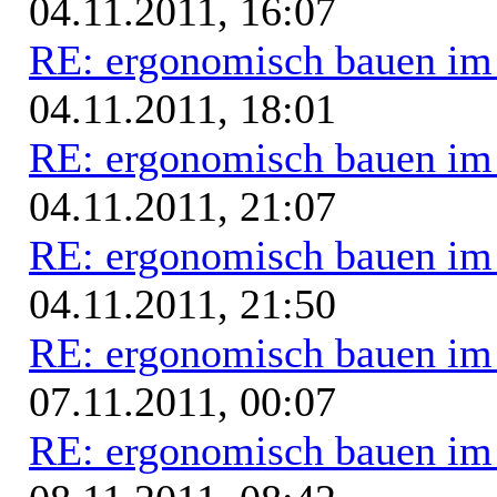
04.11.2011, 16:07
RE: ergonomisch bauen i
04.11.2011, 18:01
RE: ergonomisch bauen i
04.11.2011, 21:07
RE: ergonomisch bauen i
04.11.2011, 21:50
RE: ergonomisch bauen i
07.11.2011, 00:07
RE: ergonomisch bauen i