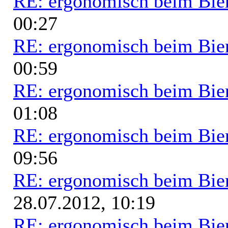
RE: ergonomisch beim Bie
00:27
RE: ergonomisch beim Bie
00:59
RE: ergonomisch beim Bie
01:08
RE: ergonomisch beim Bie
09:56
RE: ergonomisch beim Bie
28.07.2012, 10:19
RE: ergonomisch beim Bie