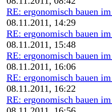
08.11.2011, 08:42
RE: ergonomisch bauen i
08.11.2011, 14:29
RE: ergonomisch bauen i
08.11.2011, 15:48
RE: ergonomisch bauen i
08.11.2011, 16:06
RE: ergonomisch bauen i
08.11.2011, 16:22
RE: ergonomisch bauen i
08.11.2011, 16:56