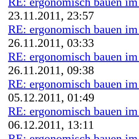
RE: ergonomisch bauen i
23.11.2011, 23:57
RE: ergonomisch bauen i
26.11.2011, 03:33
RE: ergonomisch bauen i
26.11.2011, 09:38
RE: ergonomisch bauen i
05.12.2011, 01:49
RE: ergonomisch bauen i
06.12.2011, 13:11
RE: ergonomisch bauen i