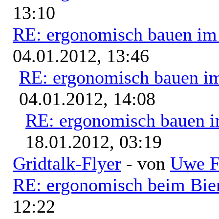
13:10
RE: ergonomisch bauen i
04.01.2012, 13:46
RE: ergonomisch bauen i
04.01.2012, 14:08
RE: ergonomisch bauen 
18.01.2012, 03:19
Gridtalk-Flyer
- von
Uwe F
RE: ergonomisch beim Bie
12:22