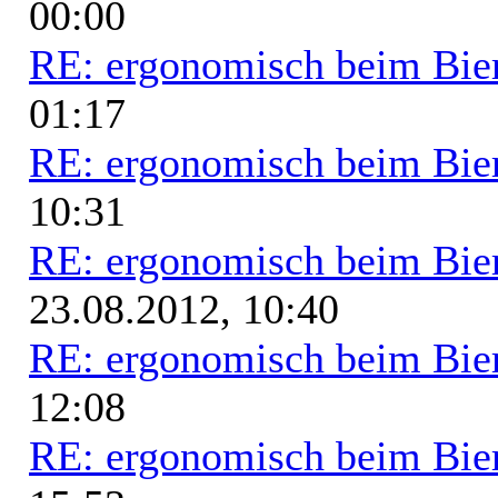
00:00
RE: ergonomisch beim Bie
01:17
RE: ergonomisch beim Bie
10:31
RE: ergonomisch beim Bie
23.08.2012, 10:40
RE: ergonomisch beim Bie
12:08
RE: ergonomisch beim Bie