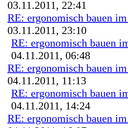
03.11.2011, 22:41
RE: ergonomisch bauen i
03.11.2011, 23:10
RE: ergonomisch bauen i
04.11.2011, 06:48
RE: ergonomisch bauen i
04.11.2011, 11:13
RE: ergonomisch bauen i
04.11.2011, 14:24
RE: ergonomisch bauen i