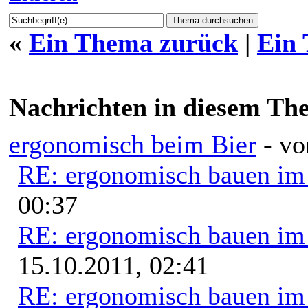
«
Ein Thema zurück
|
Ein
Nachrichten in diesem Th
ergonomisch beim Bier
- v
RE: ergonomisch bauen i
00:37
RE: ergonomisch bauen i
15.10.2011, 02:41
RE: ergonomisch bauen i