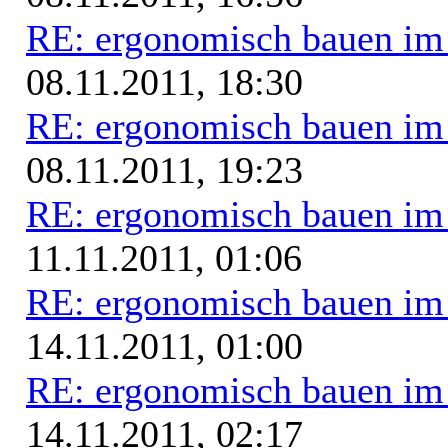
RE: ergonomisch bauen i
08.11.2011, 18:30
RE: ergonomisch bauen i
08.11.2011, 19:23
RE: ergonomisch bauen i
11.11.2011, 01:06
RE: ergonomisch bauen i
14.11.2011, 01:00
RE: ergonomisch bauen i
14.11.2011, 02:17