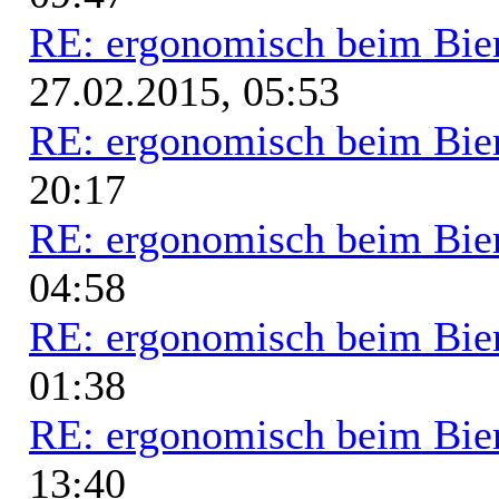
RE: ergonomisch beim Bie
27.02.2015, 05:53
RE: ergonomisch beim Bie
20:17
RE: ergonomisch beim Bie
04:58
RE: ergonomisch beim Bie
01:38
RE: ergonomisch beim Bie
13:40