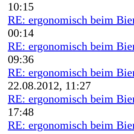
10:15
RE: ergonomisch beim Bie
00:14
RE: ergonomisch beim Bie
09:36
RE: ergonomisch beim Bie
22.08.2012, 11:27
RE: ergonomisch beim Bie
17:48
RE: ergonomisch beim Bie