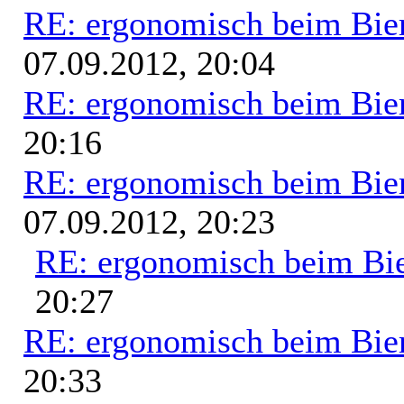
RE: ergonomisch beim Bie
07.09.2012, 20:04
RE: ergonomisch beim Bie
20:16
RE: ergonomisch beim Bie
07.09.2012, 20:23
RE: ergonomisch beim Bi
20:27
RE: ergonomisch beim Bie
20:33