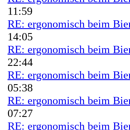
11:59
RE: ergonomisch beim Bie
14:05
RE: ergonomisch beim Bie
22:44
RE: ergonomisch beim Bie
05:38
RE: ergonomisch beim Bie
07:27
RE: ergonomisch beim Bie