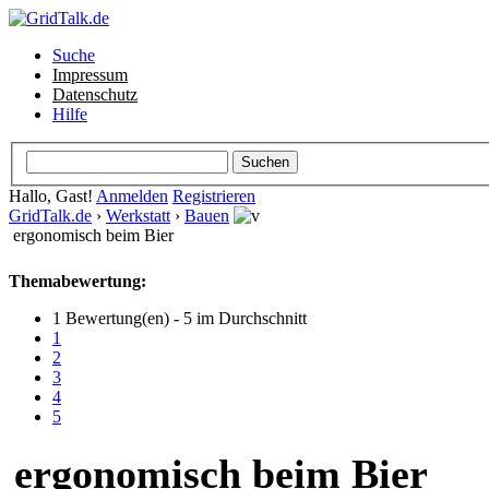
Suche
Impressum
Datenschutz
Hilfe
Hallo, Gast!
Anmelden
Registrieren
GridTalk.de
›
Werkstatt
›
Bauen
ergonomisch beim Bier
Themabewertung:
1 Bewertung(en) - 5 im Durchschnitt
1
2
3
4
5
ergonomisch beim Bier