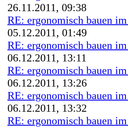
26.11.2011, 09:38
RE: ergonomisch bauen i
05.12.2011, 01:49
RE: ergonomisch bauen i
06.12.2011, 13:11
RE: ergonomisch bauen i
06.12.2011, 13:26
RE: ergonomisch bauen i
06.12.2011, 13:32
RE: ergonomisch bauen i