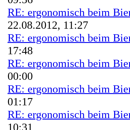
RE: ergonomisch beim Bie
22.08.2012, 11:27
RE: ergonomisch beim Bie
17:48
RE: ergonomisch beim Bie
00:00
RE: ergonomisch beim Bie
01:17
RE: ergonomisch beim Bie
10:31