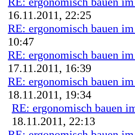
RE: ergonomisch bauen i
16.11.2011, 22:25
RE: ergonomisch bauen i
10:47
RE: ergonomisch bauen i
17.11.2011, 16:39
RE: ergonomisch bauen i
18.11.2011, 19:34
RE: ergonomisch bauen i
18.11.2011, 22:13
RE: ergonomisch bauen i