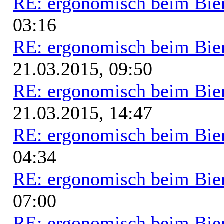
RE: ergonomisch beim Bie
03:16
RE: ergonomisch beim Bie
21.03.2015, 09:50
RE: ergonomisch beim Bie
21.03.2015, 14:47
RE: ergonomisch beim Bie
04:34
RE: ergonomisch beim Bie
07:00
RE: ergonomisch beim Bie