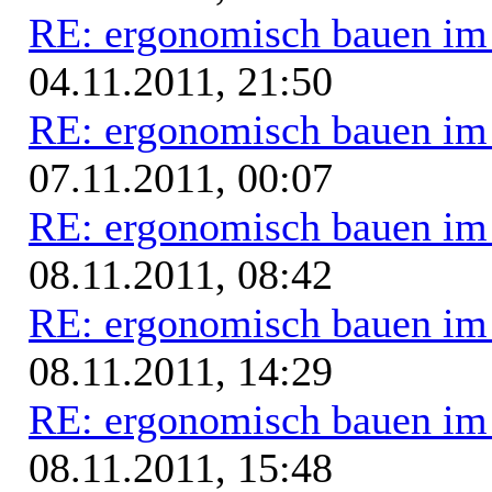
RE: ergonomisch bauen i
04.11.2011, 21:50
RE: ergonomisch bauen i
07.11.2011, 00:07
RE: ergonomisch bauen i
08.11.2011, 08:42
RE: ergonomisch bauen i
08.11.2011, 14:29
RE: ergonomisch bauen i
08.11.2011, 15:48