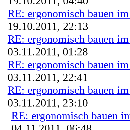
19.10.2011, 04:40
RE: ergonomisch bauen i
19.10.2011, 22:13
RE: ergonomisch bauen i
03.11.2011, 01:28
RE: ergonomisch bauen i
03.11.2011, 22:41
RE: ergonomisch bauen i
03.11.2011, 23:10
RE: ergonomisch bauen i
04.11.2011, 06:48