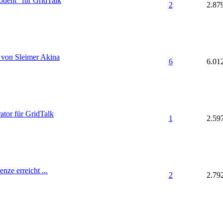
podent" für GridTalk
2
2.87
g von Sleimer Akina
6
6.01
tor für GridTalk
1
2.59
nze erreicht ...
2
2.79