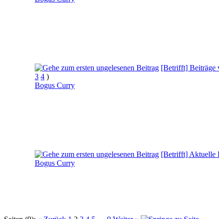
[Betrifft] Beiträ
3
4
)
Bogus Curry
[Betrifft] Aktuell
Bogus Curry