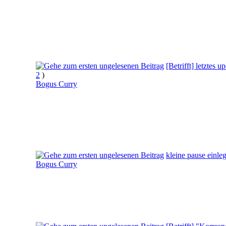
[Betrifft] letztes
2
)
Bogus Curry
kleine pause einle
Bogus Curry