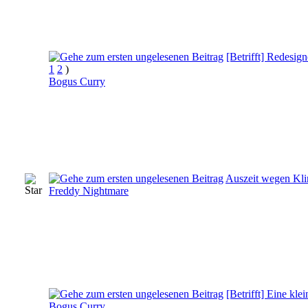
[Betrifft] Redesi
1
2
)
Bogus Curry
Auszeit wegen Kli
Freddy Nightmare
[Betrifft] Eine kl
Bogus Curry