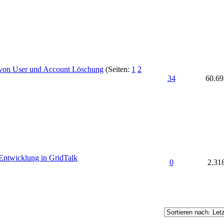
ge von User und Account Löschung
(Seiten:
1
2
34
60.69
e Entwicklung in GridTalk
0
2.31