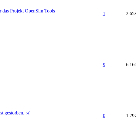
ür das Projekt OpenSim Tools
1
2.65
9
6.16
t gestorben. :-(
0
1.79