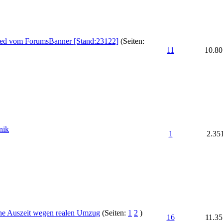
gned vom ForumsBanner [Stand:23122]
(Seiten:
11
10.80
nik
1
2.35
eine Auszeit wegen realen Umzug
(Seiten:
1
2
)
16
11.35