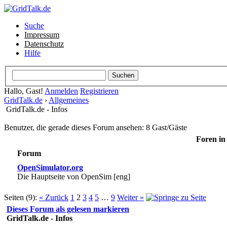
Suche
Impressum
Datenschutz
Hilfe
Hallo, Gast!
Anmelden
Registrieren
GridTalk.de
›
Allgemeines
GridTalk.de - Infos
Benutzer, die gerade dieses Forum ansehen: 8 Gast/Gäste
Foren in 
Forum
OpenSimulator.org
Die Hauptseite von OpenSim [eng]
Seiten (9):
« Zurück
1
2
3
4
5
…
9
Weiter »
Dieses Forum als gelesen markieren
GridTalk.de - Infos