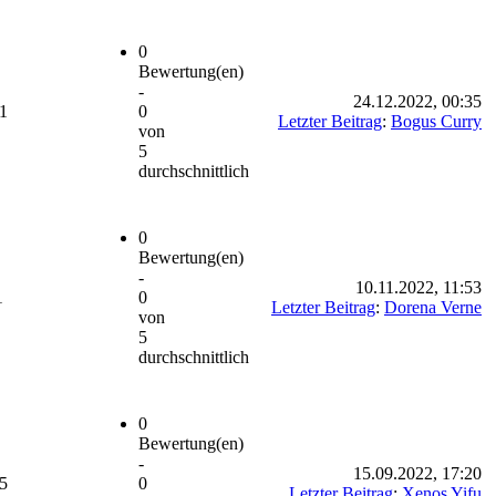
0
Bewertung(en)
-
24.12.2022, 00:35
1
0
Letzter Beitrag
:
Bogus Curry
von
5
durchschnittlich
0
Bewertung(en)
-
10.11.2022, 11:53
1
0
Letzter Beitrag
:
Dorena Verne
von
5
durchschnittlich
0
Bewertung(en)
-
15.09.2022, 17:20
5
0
Letzter Beitrag
:
Xenos Yifu