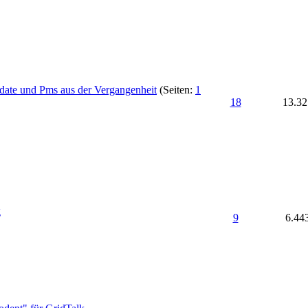
 update und Pms aus der Vergangenheit
(Seiten:
1
18
13.32
g
9
6.44