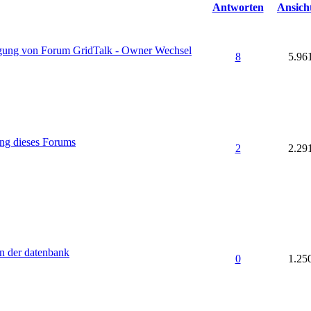
Antworten
Ansich
igung von Forum GridTalk - Owner Wechsel
8
5.96
sung dieses Forums
2
2.29
en der datenbank
0
1.25