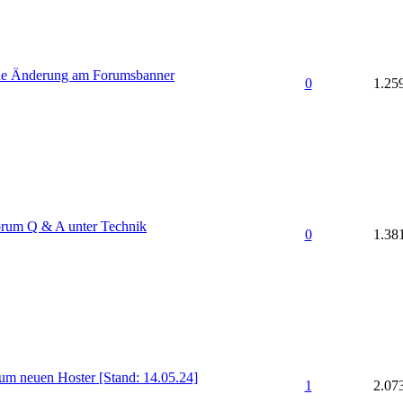
leine Änderung am Forumsbanner
0
1.25
Forum Q & A unter Technik
0
1.38
zum neuen Hoster [Stand: 14.05.24]
1
2.07