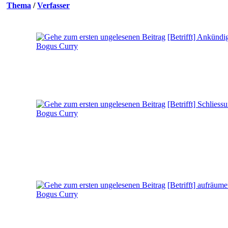
Thema
/
Verfasser
[Betrifft] Ankünd
Bogus Curry
[Betrifft] Schlies
Bogus Curry
[Betrifft] aufräum
Bogus Curry