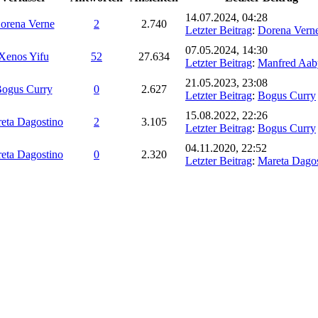
14.07.2024, 04:28
orena Verne
2
2.740
Letzter Beitrag
:
Dorena Vern
07.05.2024, 14:30
Xenos Yifu
52
27.634
Letzter Beitrag
:
Manfred Aab
21.05.2023, 23:08
ogus Curry
0
2.627
Letzter Beitrag
:
Bogus Curry
15.08.2022, 22:26
eta Dagostino
2
3.105
Letzter Beitrag
:
Bogus Curry
04.11.2020, 22:52
eta Dagostino
0
2.320
Letzter Beitrag
:
Mareta Dagos