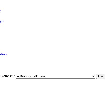
e
ye
tino
Gehe zu: