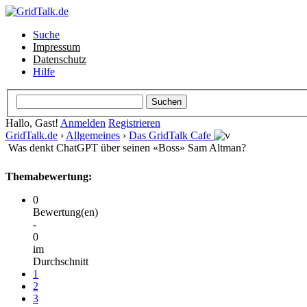
Suche
Impressum
Datenschutz
Hilfe
Hallo, Gast!
Anmelden
Registrieren
GridTalk.de
›
Allgemeines
›
Das GridTalk Cafe
Was denkt ChatGPT über seinen «Boss» Sam Altman?
Themabewertung:
0
Bewertung(en)
-
0
im
Durchschnitt
1
2
3