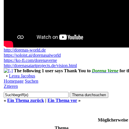
http://dorenas-world.de
https://soloist.ai/dorenasaiworld
https://ko-fi.com/dorenaverne
http://dorenasaiartprojects.de/vision.html
The following 1 user says Thank You to
Dorena Verne
for t
•
Leora Jacobus
Homepage
Suchen
Zitieren
«
Ein Thema zurück
|
Ein Thema vor
»
Möglicherweis
Thema