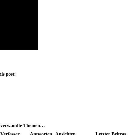
his post:
e verwandte Themen…
Verfasser
Antworten
Ansichten
Letzter Beitrag